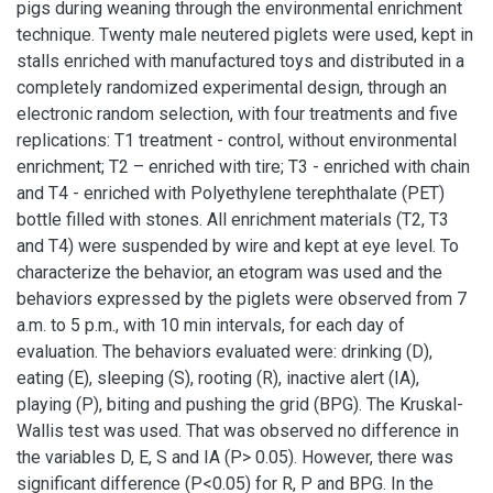
pigs during weaning through the environmental enrichment
technique. Twenty male neutered piglets were used, kept in
stalls enriched with manufactured toys and distributed in a
completely randomized experimental design, through an
electronic random selection, with four treatments and five
replications: T1 treatment - control, without environmental
enrichment; T2 – enriched with tire; T3 - enriched with chain
and T4 - enriched with Polyethylene terephthalate (PET)
bottle filled with stones. All enrichment materials (T2, T3
and T4) were suspended by wire and kept at eye level. To
characterize the behavior, an etogram was used and the
behaviors expressed by the piglets were observed from 7
a.m. to 5 p.m., with 10 min intervals, for each day of
evaluation. The behaviors evaluated were: drinking (D),
eating (E), sleeping (S), rooting (R), inactive alert (IA),
playing (P), biting and pushing the grid (BPG). The Kruskal-
Wallis test was used. That was observed no difference in
the variables D, E, S and IA (P> 0.05). However, there was
significant difference (P<0.05) for R, P and BPG. In the