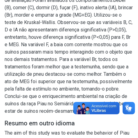
de avaliação.Foram avaliados os comportamentos:beber
(B), comer (C), dormir (D), fuçar (F), inativo alerta (IA), brincar
(Br), morder e empurrar a grade (MG+EG). Utilizou-se o
teste de Kruskal-Wallis. Observou-se que as variáveis B, C,
D e IA não apresentaram diferença significativa (P>0,05),
entretanto, houve diferença significativa (P<0,05) para F, Br
e MEG. Na variável F, a baia com corrente mostrou que os
suínos passaram mais tempo interagindo com o objeto que
nos demais tratamentos. Para a variável Br, todos os
tratamentos foram melhor que a testemunha, sendo que a
utilização de pneu destacou-se como melhor. Também o
ato de MEG foi superior que na testemunha, possivelmente
pela falta de estímulo no ambiente, tornando-o pobre.
Conclui-se que o enriquecimento ambiental na criação de
suínos da raça Piau no Semiárido aumenta o nível de bem-
estar de suínos recém-desmamados.
Resumo em outro idioma
The aim of this study was to evaluate the behavior of Piau