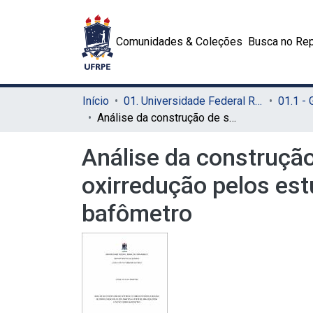
Comunidades & Coleções
Busca no Rep
Início
01. Universidade Federal Rural de Pernambuco - UFRPE (Sede)
01.1 -
Análise da construção de sentidos e significados sobre a reação de oxirredução pelos estudantes a partir de uma sequência didática sobre bafômetro
Análise da construção
oxirredução pelos est
bafômetro