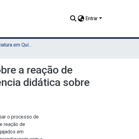
Entrar
TCC - Licenciatura em Química (Sede)
obre a reação de
ncia didática sobre
isar o processo de
re reação de
ngajados em