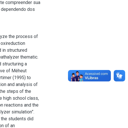
ente compreender sua
am dependendo dos
lyze the process of
 oxireduction
 in structured
eathalyzer thematic.
 structuring a
ive of Méheut
rtimer (1995) to
ion and analysis of
the steps of the
e high school class,
on reactions and the
lyzer simulation”.
 the students did
on of an