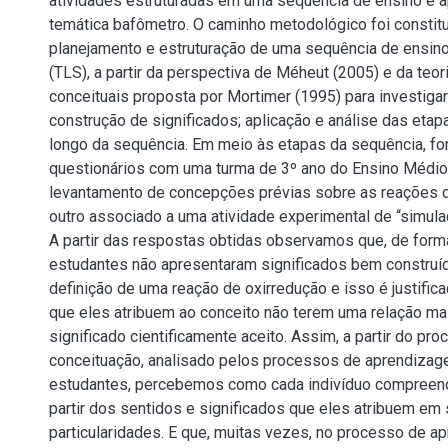
atividades estruturadas em uma sequência de ensino e
temática bafômetro. O caminho metodológico foi constitu
planejamento e estruturação de uma sequência de ensin
(TLS), a partir da perspectiva de Méheut (2005) e da teor
conceituais proposta por Mortimer (1995) para investiga
construção de significados; aplicação e análise das etap
longo da sequência. Em meio às etapas da sequência, fo
questionários com uma turma de 3º ano do Ensino Médio
levantamento de concepções prévias sobre as reações d
outro associado a uma atividade experimental de “simula
A partir das respostas obtidas observamos que, de forma
estudantes não apresentaram significados bem construí
definição de uma reação de oxirredução e isso é justific
que eles atribuem ao conceito não terem uma relação m
significado cientificamente aceito. Assim, a partir do pr
conceituação, analisado pelos processos de aprendizag
estudantes, percebemos como cada indivíduo compreend
partir dos sentidos e significados que eles atribuem em
particularidades. E que, muitas vezes, no processo de a