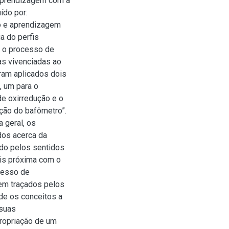
 aprendizagem com a
ído por:
o e aprendizagem
ia do perfis
r o processo de
as vivenciadas ao
ram aplicados dois
, um para o
e oxirredução e o
ção do bafômetro”.
 geral, os
dos acerca da
ado pelos sentidos
ais próxima com o
ocesso de
em traçados pelos
e os conceitos a
 suas
propriação de um