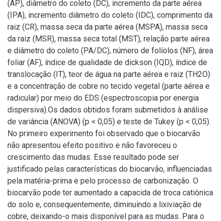
(AP), diâmetro do coleto (DC), incremento da parte aérea
(IPA), incremento diâmetro do coleto (IDC), comprimento da
raiz (CR), massa seca da parte aérea (MSPA), massa seca
da raiz (MSR), massa seca total (MST), relação parte aérea
e diâmetro do coleto (PA/DC), número de folíolos (NF), área
foliar (AF), índice de qualidade de dickson (IQD), índice de
translocação (IT), teor de água na parte aérea e raiz (TH2O)
e a concentração de cobre no tecido vegetal (parte aérea e
radicular) por meio do EDS (espectroscopia por energia
dispersiva).Os dados obtidos foram submetidos à análise
de variância (ANOVA) (p < 0,05) e teste de Tukey (p < 0,05).
No primeiro experimento foi observado que o biocarvão
não apresentou efeito positivo e não favoreceu o
crescimento das mudas. Esse resultado pode ser
justificado pelas características do biocarvão, influenciadas
pela matéria-prima e pelo processo de carbonização. O
biocarvão pode ter aumentado a capacida de troca catiônica
do solo e, consequentemente, diminuindo a lixiviação de
cobre, deixando-o mais disponível para as mudas. Para o