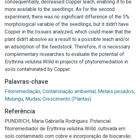
consequentially, decreased Copper leach, enabling it to be
more available to the seedlings. As for the second
experiment, there was no significant difference of the 5%
morphological variable of the seedlings, but it didn’t have
Copper in the tissues analyzed, which could mean that the
plant didn’t absolve as a result to a possible leach and/or
an adsorption of the feedstock. Therefore, it is necessary
complementary researches to evaluate the potential of
Erythrina velutina Willd in projects of phytoremediation in
soils contaminated by Copper.
Palavras-chave
Fitorremediação
;
Contaminação ambiental
;
Metais pesados
;
Mulungu
;
Mudas
;
Crescimento (Plantas)
Referência
PUNDRICH, Maria Gabriella Rodrigues. Potencial
fitorremediador de Erythrina velutina Willd. cultivada em
solo contaminado com cobre e incorporação de biocarvão.