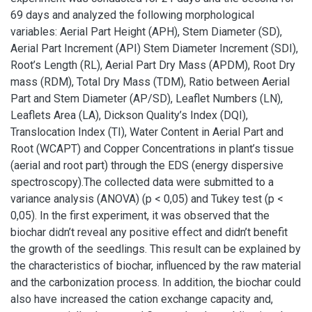
69 days and analyzed the following morphological
variables: Aerial Part Height (APH), Stem Diameter (SD),
Aerial Part Increment (API) Stem Diameter Increment (SDI),
Root’s Length (RL), Aerial Part Dry Mass (APDM), Root Dry
mass (RDM), Total Dry Mass (TDM), Ratio between Aerial
Part and Stem Diameter (AP/SD), Leaflet Numbers (LN),
Leaflets Area (LA), Dickson Quality’s Index (DQI),
Translocation Index (TI), Water Content in Aerial Part and
Root (WCAPT) and Copper Concentrations in plant’s tissue
(aerial and root part) through the EDS (energy dispersive
spectroscopy).The collected data were submitted to a
variance analysis (ANOVA) (p < 0,05) and Tukey test (p <
0,05). In the first experiment, it was observed that the
biochar didn’t reveal any positive effect and didn’t benefit
the growth of the seedlings. This result can be explained by
the characteristics of biochar, influenced by the raw material
and the carbonization process. In addition, the biochar could
also have increased the cation exchange capacity and,