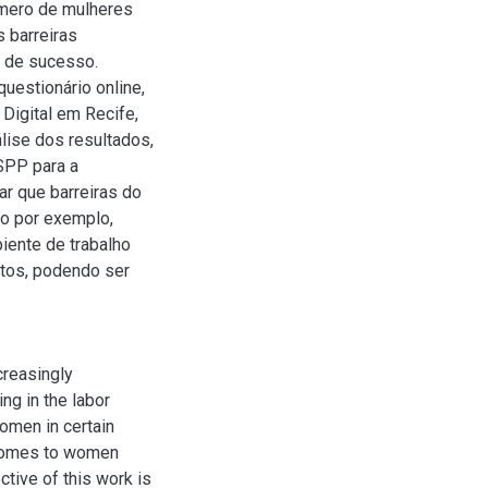
número de mulheres
 barreiras
o de sucesso.
uestionário online,
Digital em Recife,
lise dos resultados,
PSPP para a
car que barreiras do
mo por exemplo,
iente de trabalho
etos, podendo ser
creasingly
ing in the labor
omen in certain
t comes to women
ective of this work is