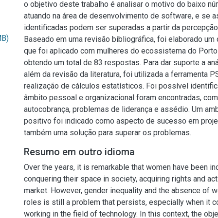
o objetivo deste trabalho é analisar o motivo do baixo 
atuando na área de desenvolvimento de software, e se as
identificadas podem ser superadas a partir da percepçã
MB)
Baseado em uma revisão bibliográfica, foi elaborado um q
que foi aplicado com mulheres do ecossistema do Porto 
obtendo um total de 83 respostas. Para dar suporte a aná
além da revisão da literatura, foi utilizada a ferramenta 
realização de cálculos estatísticos. Foi possível identifi
âmbito pessoal e organizacional foram encontradas, co
autocobrança, problemas de liderança e assédio. Um amb
positivo foi indicado como aspecto de sucesso em proj
também uma solução para superar os problemas.
Resumo em outro idioma
Over the years, it is remarkable that women have been in
conquering their space in society, acquiring rights and act
market. However, gender inequality and the absence of w
roles is still a problem that persists, especially when i
working in the field of technology. In this context, the obj