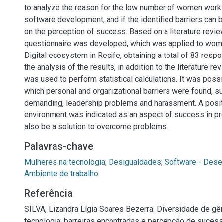
to analyze the reason for the low number of women workin
software development, and if the identified barriers ca
on the perception of success. Based on a literature revie
questionnaire was developed, which was applied to wom
Digital ecosystem in Recife, obtaining a total of 83 resp
the analysis of the results, in addition to the literature r
was used to perform statistical calculations. It was possi
which personal and organizational barriers were found, su
demanding, leadership problems and harassment. A posi
environment was indicated as an aspect of success in pr
also be a solution to overcome problems.
Palavras-chave
Mulheres na tecnologia
;
Desigualdades
;
Software - Dese
Ambiente de trabalho
Referência
SILVA, Lizandra Lígia Soares Bezerra. Diversidade de gê
tecnologia: barreiras encontradas e percepção de suces