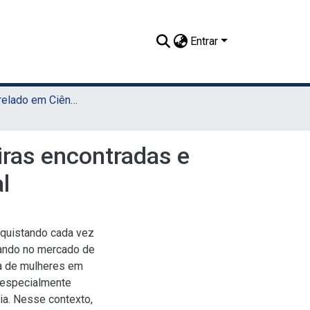
Entrar
TCC - Bacharelado em Ciência da Computação (Sede)
iras encontradas e
l
nquistando cada vez
uando no mercado de
ia de mulheres em
 especialmente
ia. Nesse contexto,