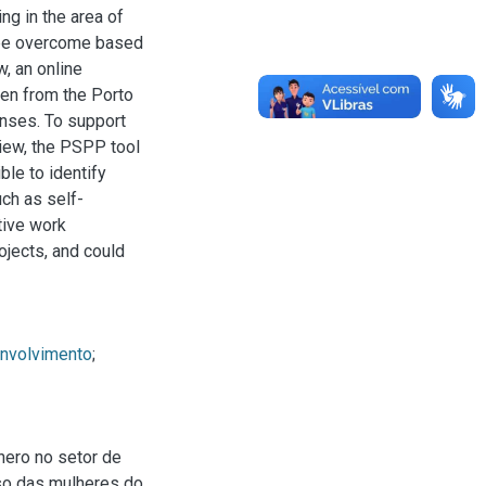
g in the area of
n be overcome based
w, an online
en from the Porto
onses. To support
eview, the PSPP tool
ble to identify
ch as self-
tive work
ojects, and could
nvolvimento
;
nero no setor de
so das mulheres do