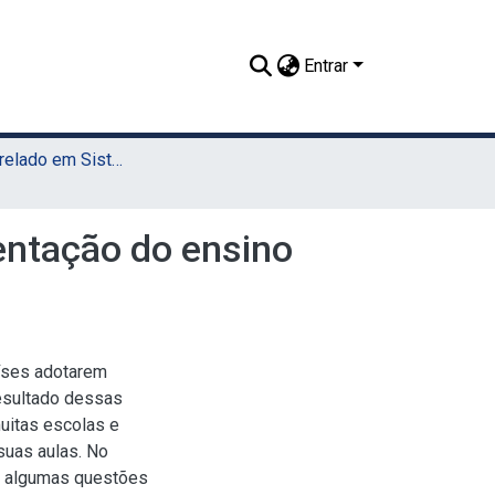
Entrar
TCC - Bacharelado em Sistemas de Informação (UAST)
entação do ensino
aíses adotarem
esultado dessas
 muitas escolas e
suas aulas. No
ou algumas questões