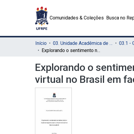
Comunidades & Coleções
Busca no Rep
Início
03. Unidade Acadêmica de Serra Talhada (UAST)
03.1 -
Explorando o sentimento no twitter sobre a implementação do ensino virtual no Brasil em face da covid-19 .
Explorando o sentime
virtual no Brasil em f