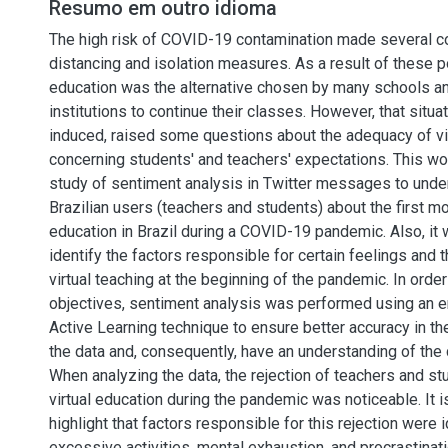
Resumo em outro idioma
The high risk of COVID-19 contamination made several co
distancing and isolation measures. As a result of these pol
education was the alternative chosen by many schools an
institutions to continue their classes. However, that situ
induced, raised some questions about the adequacy of vir
concerning students' and teachers' expectations. This w
study of sentiment analysis in Twitter messages to under
Brazilian users (teachers and students) about the first mo
education in Brazil during a COVID-19 pandemic. Also, it
identify the factors responsible for certain feelings and
virtual teaching at the beginning of the pandemic. In orde
objectives, sentiment analysis was performed using an 
Active Learning technique to ensure better accuracy in the
the data and, consequently, have an understanding of the 
When analyzing the data, the rejection of teachers and s
virtual education during the pandemic was noticeable. It i
highlight that factors responsible for this rejection were 
excessive activities, mental exhaustion, and procrastination