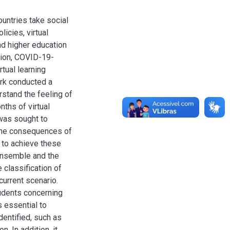
untries take social
icies, virtual
d higher education
ation, COVID-19-
tual learning
ork conducted a
stand the feeling of
nths of virtual
 was sought to
 the consequences of
r to achieve these
ensemble and the
 classification of
current scenario.
tudents concerning
s essential to
identified, such as
. In addition, it