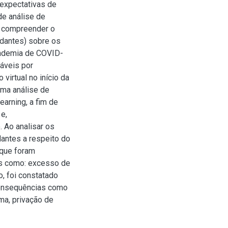
 expectativas de
de análise de
e compreender o
udantes) sobre os
pandemia de COVID-
sáveis por
irtual no início da
uma análise de
arning, a fim de
e,
 Ao analisar os
dantes a respeito do
 que foram
ais como: excesso de
, foi constatado
consequências como
ma, privação de