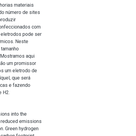
horias materiais
do número de sites
produzir
 confeccionados com
 eletrodos pode ser
ímicos. Neste
m tamanho
. Mostramos aqui
ntão um promissor
os um eletrodo de
quel, que será
icas e fazendo
e H2.
ions into the
h reduced emissions
ion. Green hydrogen
carbon footprint.