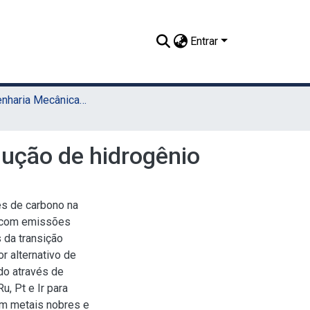
Entrar
TCC - Engenharia Mecânica (UACSA)
dução de hidrogênio
s de carbono na
l com emissões
 da transição
r alternativo de
do através de
, Pt e Ir para
em metais nobres e