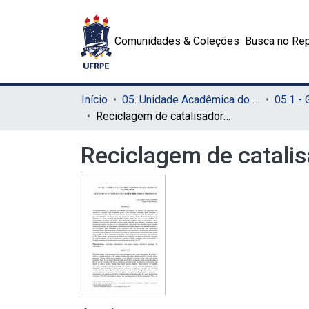
Comunidades & Coleções
Busca no Rep
Início
05. Unidade Acadêmica do Cabo de Santo Agostinho (UACSA)
05.1 -
Reciclagem de catalisadores automotivos para produção de hidrogênio
Reciclagem de catali