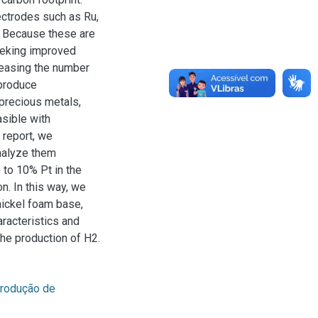
ectrodes such as Ru,
. Because these are
seeking improved
reasing the number
 produce
precious metals,
asible with
 report, we
nalyze them
 to 10% Pt in the
n. In this way, we
ickel foam base,
aracteristics and
the production of H2.
rodução de