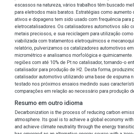
escassos na natureza, vários trabalhos têm buscado mel
para eletrodos mais baratos. Estratégias como aumento 
ativos e dopagens tem sido usado com frequência para 
eletrocatalisadores. Os catalisadores automotivos são
metais preciosos, e sua reciclagem para utilização como
viabilizada com tratamentos eletroquímicos e mecanoqu
relatório, pulverizamos os catalizadores automotivos e
micrométrico e analisamos morfológica e quimicamente
regiões com até 10% de Pt no catalisador, tornando-o e
catalisador para produção de H2. Desta forma, produzim
catalisador automotivo utilizando uma base de espuma ní
testado nos próximos ensaios medindo suas característ
comparações em relação ao necessário para produção d
Resumo em outro idioma
Decarbonization is the process of reducing carbon emiss
atmosphere. Its goal is to achieve a global economy wit
and achieve climate neutrality through the energy transit
has emerged as an alternative energy source with a zero-