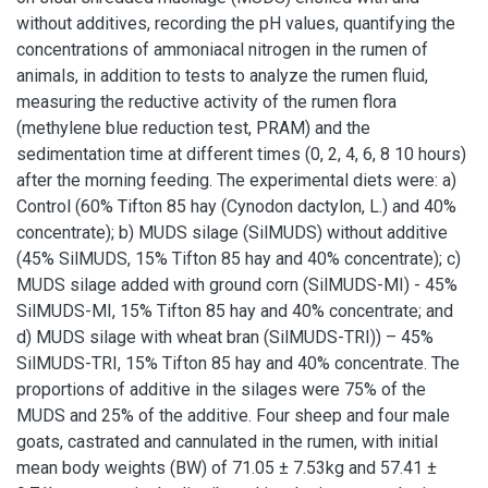
without additives, recording the pH values, quantifying the
concentrations of ammoniacal nitrogen in the rumen of
animals, in addition to tests to analyze the rumen fluid,
measuring the reductive activity of the rumen flora
(methylene blue reduction test, PRAM) and the
sedimentation time at different times (0, 2, 4, 6, 8 10 hours)
after the morning feeding. The experimental diets were: a)
Control (60% Tifton 85 hay (Cynodon dactylon, L.) and 40%
concentrate); b) MUDS silage (SilMUDS) without additive
(45% SilMUDS, 15% Tifton 85 hay and 40% concentrate); c)
MUDS silage added with ground corn (SilMUDS-MI) - 45%
SilMUDS-MI, 15% Tifton 85 hay and 40% concentrate; and
d) MUDS silage with wheat bran (SilMUDS-TRI)) – 45%
SilMUDS-TRI, 15% Tifton 85 hay and 40% concentrate. The
proportions of additive in the silages were 75% of the
MUDS and 25% of the additive. Four sheep and four male
goats, castrated and cannulated in the rumen, with initial
mean body weights (BW) of 71.05 ± 7.53kg and 57.41 ±