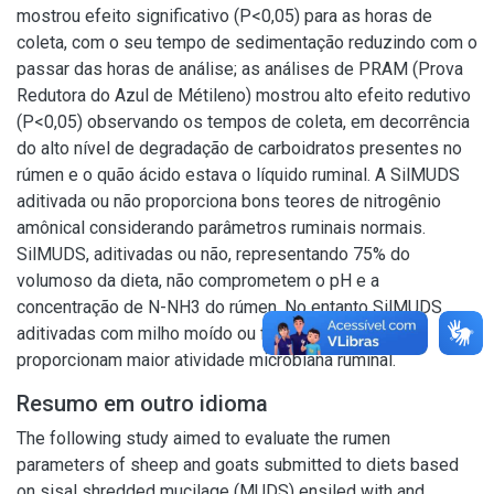
mostrou efeito significativo (P<0,05) para as horas de
coleta, com o seu tempo de sedimentação reduzindo com o
passar das horas de análise; as análises de PRAM (Prova
Redutora do Azul de Métileno) mostrou alto efeito redutivo
(P<0,05) observando os tempos de coleta, em decorrência
do alto nível de degradação de carboidratos presentes no
rúmen e o quão ácido estava o líquido ruminal. A SilMUDS
aditivada ou não proporciona bons teores de nitrogênio
amônical considerando parâmetros ruminais normais.
SilMUDS, aditivadas ou não, representando 75% do
volumoso da dieta, não comprometem o pH e a
concentração de N-NH3 do rúmen. No entanto SilMUDS
aditivadas com milho moído ou farelo de trigo
proporcionam maior atividade microbiana ruminal.
Resumo em outro idioma
The following study aimed to evaluate the rumen
parameters of sheep and goats submitted to diets based
on sisal shredded mucilage (MUDS) ensiled with and