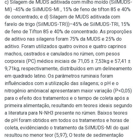
c) Silagem de MUDS aditivada com milho moído (SilMUDS-
MI) -45% de SilMUDS-MI , 15% de feno de tifton 85 e 40%
de concentrado; e d) Silagem de MUDS aditivada com
farelo de trigo (SilMUDS-TRI))–45% de SilMUDS-TRI, 15%
de feno de Tifton 85 e 40% de concentrado. As proporções
de aditivo nas silagens foram 75% da MUDS e 25% do
aditivo. Foram utilizados quatro ovinos e quatro caprinos
machos, castrados e canulados no rúmen, com pesos
corporais (PC) médios iniciais de 71,05 ± 7,53kg e 57,41 ±
9,71kg, respectivamente, distribuídos em um delineamento
em quadrado latino. Os parâmetros ruminais foram
influênciados com a utilização das silagens; o pH e o
nitrogênio amôniacal apresentaram maior variação (P<0,05)
para o efeito dos tratamentos e o tempo de coleta após a
primeira alimentação, resultando em teores ideais segundo
a literatura para N-NH3 presente no rúmen. Baixos teores
de pH foram obtidos em todos os tratamentos e horas de
coleta, evidênciando o tratamento da SilMUDS-MI do qual
resultou no menor teor (5,97); O teste de sedimentação