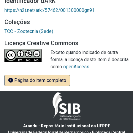
Identificador dARK
https://n2t.net/ark:/57462/001300000gn91
Coleções
TCC - Zootecnia (Sede)
Licença Creative Commons
Exceto quando indicado de outra
forma, a licença deste item é descrita
como
openAccess
Página do item completo
Arandu - Repositório Institucional da UFRPE
Universidade Federal Rural de Pernambuco - Biblioteca Central