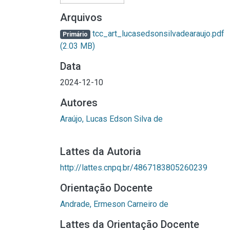
Arquivos
tcc_art_lucasedsonsilvadearaujo.pdf
Primário
(2.03 MB)
Data
2024-12-10
Autores
Araújo, Lucas Edson Silva de
Lattes da Autoria
http://lattes.cnpq.br/4867183805260239
Orientação Docente
Andrade, Ermeson Carneiro de
Lattes da Orientação Docente