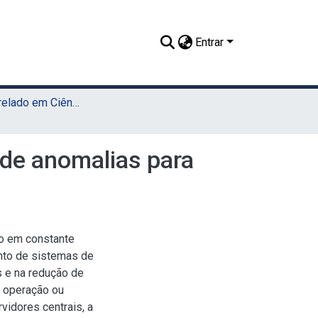
Entrar
TCC - Bacharelado em Ciência da Computação (Sede)
de anomalias para
ão em constante
nto de sistemas de
s e na redução de
 operação ou
vidores centrais, a