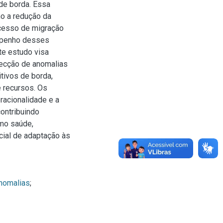
de borda. Essa
o a redução da
ocesso de migração
mpenho desses
te estudo visa
ecção de anomalias
tivos de borda,
e recursos. Os
racionalidade e a
ontribuindo
omo saúde,
cial de adaptação às
nomalias
;