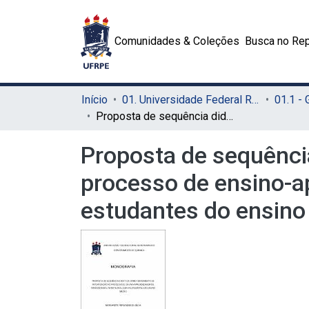
Comunidades & Coleções
Busca no Rep
Início
01. Universidade Federal Rural de Pernambuco - UFRPE (Sede)
01.1 -
Proposta de sequência didática como ferramenta de intervenção no processo de ensino-aprendizagem de nanociência e nanotecnologia a estudantes do ensino médio
Proposta de sequênci
processo de ensino-a
estudantes do ensino