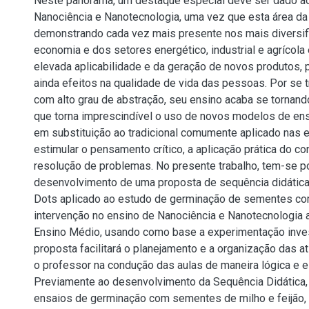
Neste panorama, um destaque especial deve ser dado a
Nanociência e Nanotecnologia, uma vez que esta área da
demonstrando cada vez mais presente nos mais diversi
economia e dos setores energético, industrial e agrícol
elevada aplicabilidade e da geração de novos produtos,
ainda efeitos na qualidade de vida das pessoas. Por se t
com alto grau de abstração, seu ensino acaba se tornand
que torna imprescindível o uso de novos modelos de en
em substituição ao tradicional comumente aplicado nas e
estimular o pensamento crítico, a aplicação prática do c
resolução de problemas. No presente trabalho, tem-se po
desenvolvimento de uma proposta de sequência didátic
Dots aplicado ao estudo de germinação de sementes co
intervenção no ensino de Nanociência e Nanotecnologia 
Ensino Médio, usando como base a experimentação invest
proposta facilitará o planejamento e a organização das at
o professor na condução das aulas de maneira lógica e e
Previamente ao desenvolvimento da Sequência Didática,
ensaios de germinação com sementes de milho e feijão, 