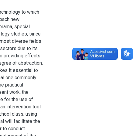
technology to which
proach new
norama, special
ogy studies, since
 most diverse fields
 sectors due to its
so providing effects
degree of abstraction,
kes it essential to
onal one commonly
he practical
sent work, the
e for the use of
an intervention tool
hool class, using
 will facilitate the
er to conduct
development of the