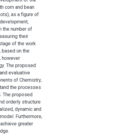
th corn and bean
ts), as a figure of
g development,
on the number of
asuring their
stage of the work
, based on the
e, however
gy. The proposed
 and evaluative
onents of Chemistry,
tand the processes
ts. The proposed
nd orderly structure
alized, dynamic and
 model. Furthermore,
 achieve greater
edge.