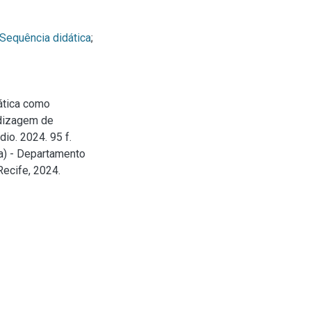
Sequência didática
;
ática como
ndizagem de
io. 2024. 95 f.
a) - Departamento
ecife, 2024.