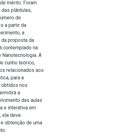
 de mérito. Foram
das plântulas,
 número de
 a partir da
erimento, a
 da proposta da
já contemplado na
e Nanotecnologia. A
e cunho teórico,
dos relacionados aos
ica, para a
 obtidos nos
rmitirá a
olvimento das aulas
a e interativa em
, ela deve
s e obtenção de uma
to.