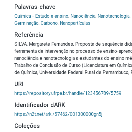
Palavras-chave
Química - Estudo e ensino
;
Nanociência
;
Nanotecnologia
;
Germinação
;
Carbono
;
Nanopartículas
Referência
SILVA, Margarete Fernandes. Proposta de sequência did
ferramenta de intervenção no processo de ensino-apre
nanociência e nanotecnologia a estudantes do ensino méd
Trabalho de Conclusão de Curso (Licenciatura em Químic
de Química, Universidade Federal Rural de Pernambuco, R
URI
https://repository.ufrpe.br/handle/123456789/5759
Identificador dARK
https://n2t.net/ark:/57462/001300000gn5j
Coleções