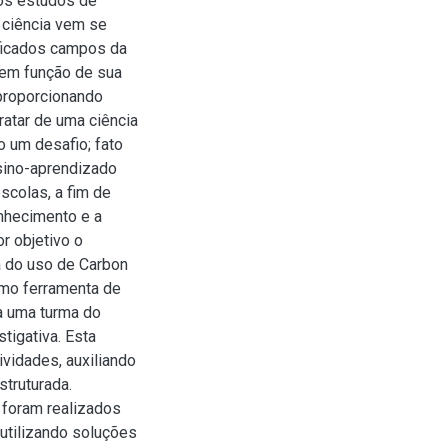
os estudos de
 ciência vem se
ficados campos da
a em função de sua
 proporcionando
ratar de uma ciência
o um desafio; fato
sino-aprendizado
scolas, a fim de
onhecimento e a
r objetivo o
a do uso de Carbon
mo ferramenta de
a uma turma do
igativa. Esta
ividades, auxiliando
struturada.
 foram realizados
utilizando soluções