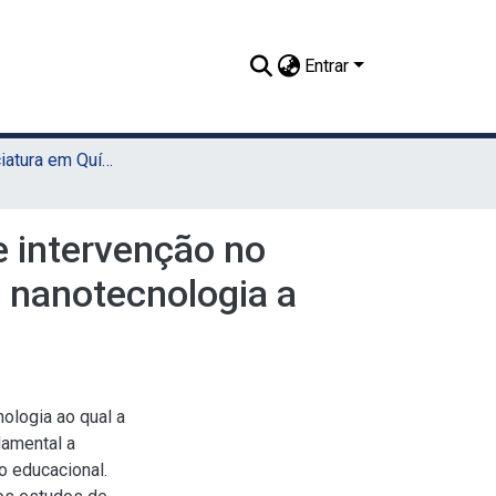
Entrar
TCC - Licenciatura em Química (Sede)
e intervenção no
 nanotecnologia a
nologia ao qual a
damental a
 educacional.