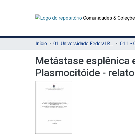
Comunidades & Coleçõ
Início
01. Universidade Federal Rural de Pernambuco - UFRPE (Sede)
01.1 -
Metástase esplênica 
Plasmocitóide - relat