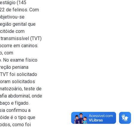
estágio (145
22 de felinos. Com
objetivou-se
egião genital que
ocitóide com
 transmissível (TVT)
ocorre em caninos.
ro, com
. No exame físico
reção peniana
TVT foi solicitado
oram solicitados
matozoário, teste de
afia abdominal, onde
baço e fígado.
sia confirmou a
ide é o tipo que
odos, como foi