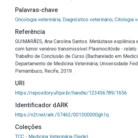
Palavras-chave
Oncologia veterinária
;
Diagnóstico veterinário
;
Citologia v
Referência
GUIMARÃES, Ana Carolina Santos. Metástase esplênica 
com tumor venéreo transmissível Plasmocitóide - relato 
Trabalho de Conclusão de Curso (Bacharelado em Medicin
Departamento de Medicina Veterinária, Universidade Fede
Pernambuco, Recife, 2019.
URI
https://repository.ufrpe.br/handle/123456789/1656
Identificador dARK
https://n2t.net/ark:/57462/001300000gh1q
Coleções
TCC - Medicina Veterinária (Sede)