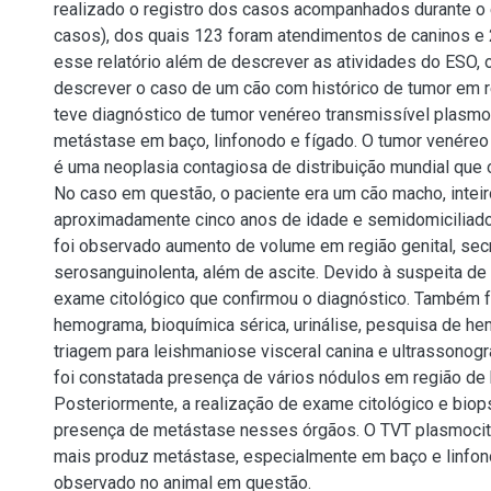
realizado o registro dos casos acompanhados durante o 
casos), dos quais 123 foram atendimentos de caninos e 
esse relatório além de descrever as atividades do ESO, 
descrever o caso de um cão com histórico de tumor em r
teve diagnóstico de tumor venéreo transmissível plasm
metástase em baço, linfonodo e fígado. O tumor venéreo
é uma neoplasia contagiosa de distribuição mundial que 
No caso em questão, o paciente era um cão macho, intei
aproximadamente cinco anos de idade e semidomiciliado
foi observado aumento de volume em região genital, sec
serosanguinolenta, além de ascite. Devido à suspeita de 
exame citológico que confirmou o diagnóstico. Também f
hemograma, bioquímica sérica, urinálise, pesquisa de he
triagem para leishmaniose visceral canina e ultrassonogr
foi constatada presença de vários nódulos em região de 
Posteriormente, a realização de exame citológico e biop
presença de metástase nesses órgãos. O TVT plasmocitó
mais produz metástase, especialmente em baço e linfon
observado no animal em questão.