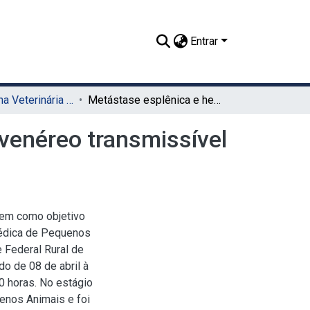
Entrar
TCC - Medicina Veterinária (Sede)
Metástase esplênica e hepática em cão com tumor venéreo transmissível Plasmocitóide - relato de caso
venéreo transmissível
 tem como objetivo
 Médica de Pequenos
 Federal Rural de
o de 08 de abril à
0 horas. No estágio
uenos Animais e foi