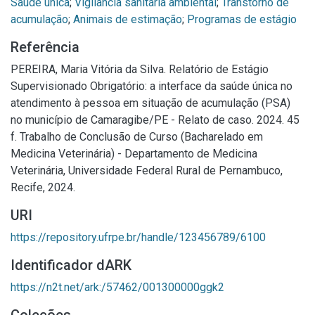
Saúde única
;
Vigilância sanitária ambiental
;
Transtorno de
acumulação
;
Animais de estimação
;
Programas de estágio
Referência
PEREIRA, Maria Vitória da Silva. Relatório de Estágio
Supervisionado Obrigatório: a interface da saúde única no
atendimento à pessoa em situação de acumulação (PSA)
no município de Camaragibe/PE - Relato de caso. 2024. 45
f. Trabalho de Conclusão de Curso (Bacharelado em
Medicina Veterinária) - Departamento de Medicina
Veterinária, Universidade Federal Rural de Pernambuco,
Recife, 2024.
URI
https://repository.ufrpe.br/handle/123456789/6100
Identificador dARK
https://n2t.net/ark:/57462/001300000ggk2