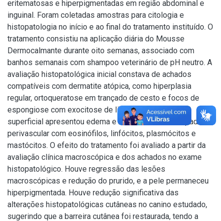
eritematosas e hiperpigmentadas em região abdominal e
inguinal. Foram coletadas amostras para citologia e
histopatologia no início e ao final do tratamento instituído. O
tratamento consistiu na aplicação diária do Mousse
Dermocalmante durante oito semanas, associado com
banhos semanais com shampoo veterinário de pH neutro. A
avaliação histopatológica inicial constava de achados
compatíveis com dermatite atópica, como hiperplasia
regular, ortoqueratose em trançado de cesto e focos de
espongiose com exocitose de linfócitos. A derme
superficial apresentou edema e infiltrado misto em padrão
perivascular com eosinófilos, linfócitos, plasmócitos e
mastócitos. O efeito do tratamento foi avaliado a partir da
avaliação clínica macroscópica e dos achados no exame
histopatológico. Houve regressão das lesões
macroscópicas e redução do prurido, e a pele permaneceu
hiperpigmentada. Houve redução significativa das
alterações histopatológicas cutâneas no canino estudado,
sugerindo que a barreira cutânea foi restaurada, tendo a