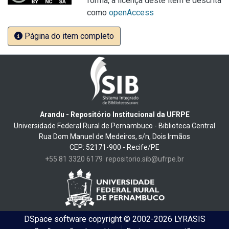
forma, a licença deste item é descrita
como
openAccess
Página do item completo
Arandu - Repositório Institucional da UFRPE
Universidade Federal Rural de Pernambuco - Biblioteca Central
Rua Dom Manuel de Medeiros, s/n, Dois Irmãos
CEP: 52171-900 - Recife/PE
+55 81 3320 6179
repositorio.sib@ufrpe.br
DSpace software
copyright © 2002-2026
LYRASIS