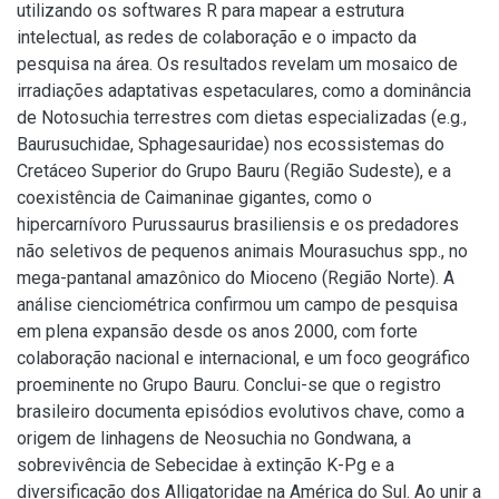
utilizando os softwares R para mapear a estrutura
intelectual, as redes de colaboração e o impacto da
pesquisa na área. Os resultados revelam um mosaico de
irradiações adaptativas espetaculares, como a dominância
de Notosuchia terrestres com dietas especializadas (e.g.,
Baurusuchidae, Sphagesauridae) nos ecossistemas do
Cretáceo Superior do Grupo Bauru (Região Sudeste), e a
coexistência de Caimaninae gigantes, como o
hipercarnívoro Purussaurus brasiliensis e os predadores
não seletivos de pequenos animais Mourasuchus spp., no
mega-pantanal amazônico do Mioceno (Região Norte). A
análise cienciométrica confirmou um campo de pesquisa
em plena expansão desde os anos 2000, com forte
colaboração nacional e internacional, e um foco geográfico
proeminente no Grupo Bauru. Conclui-se que o registro
brasileiro documenta episódios evolutivos chave, como a
origem de linhagens de Neosuchia no Gondwana, a
sobrevivência de Sebecidae à extinção K-Pg e a
diversificação dos Alligatoridae na América do Sul. Ao unir a