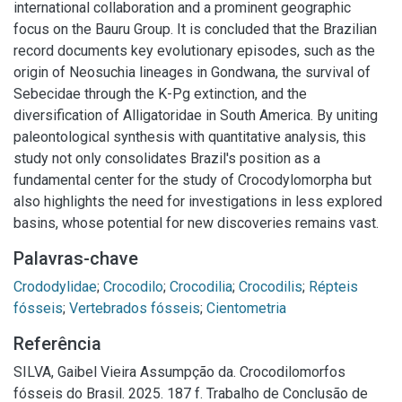
international collaboration and a prominent geographic
focus on the Bauru Group. It is concluded that the Brazilian
record documents key evolutionary episodes, such as the
origin of Neosuchia lineages in Gondwana, the survival of
Sebecidae through the K-Pg extinction, and the
diversification of Alligatoridae in South America. By uniting
paleontological synthesis with quantitative analysis, this
study not only consolidates Brazil's position as a
fundamental center for the study of Crocodylomorpha but
also highlights the need for investigations in less explored
basins, whose potential for new discoveries remains vast.
Palavras-chave
Crododylidae
;
Crocodilo
;
Crocodilia
;
Crocodilis
;
Répteis
fósseis
;
Vertebrados fósseis
;
Cientometria
Referência
SILVA, Gaibel Vieira Assumpção da. Crocodilomorfos
fósseis do Brasil. 2025. 187 f. Trabalho de Conclusão de