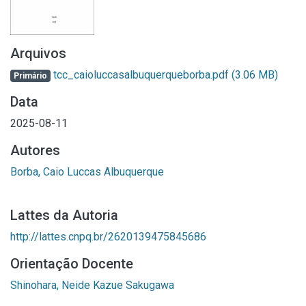
Arquivos
tcc_caioluccasalbuquerqueborba.pdf
(3.06 MB)
Primário
Data
2025-08-11
Autores
Borba, Caio Luccas Albuquerque
Lattes da Autoria
http://lattes.cnpq.br/2620139475845686
Orientação Docente
Shinohara, Neide Kazue Sakugawa