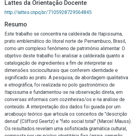
Lattes da Orientação Docente
http://lattes.cnpq.br/7105928729564845
Resumo
Este trabalho se concentra na caldeirada de Itapissuma,
prato emblemático do litoral norte de Pernambuco, Brasil,
como um complexo fenômeno de patrimônio alimentar. O
objetivo deste trabalho foi analisar a caldeirada quanto a
catalogação de ingredientes a fim de interpretar as
dimensões socioculturais que conferem identidade e
significado ao prato. A pesquisa, de abordagem qualitativa
e etnográfica, foi realizada no polo gastronômico de
Itapissuma e fundamentou-se na observação direta, em
conversas informais com cozinheiras/os e na análise de
conteúdo. A interpretação dos dados foi guiada por um
arcabouço teórico que articula os conceitos de "descrição
densa" (Clifford Geertz) e "fato social total" (Marcel Mauss).
Os resultados revelam uma sofisticada gramática cultural,
composta por um núcleo identitário fixo (arraia, camarão,