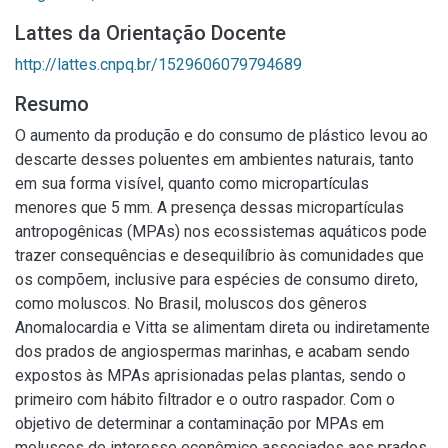
Lattes da Orientação Docente
http://lattes.cnpq.br/1529606079794689
Resumo
O aumento da produção e do consumo de plástico levou ao
descarte desses poluentes em ambientes naturais, tanto
em sua forma visível, quanto como micropartículas
menores que 5 mm. A presença dessas micropartículas
antropogênicas (MPAs) nos ecossistemas aquáticos pode
trazer consequências e desequilíbrio às comunidades que
os compõem, inclusive para espécies de consumo direto,
como moluscos. No Brasil, moluscos dos gêneros
Anomalocardia e Vitta se alimentam direta ou indiretamente
dos prados de angiospermas marinhas, e acabam sendo
expostos às MPAs aprisionadas pelas plantas, sendo o
primeiro com hábito filtrador e o outro raspador. Com o
objetivo de determinar a contaminação por MPAs em
moluscos de interesse econômico associados aos prados