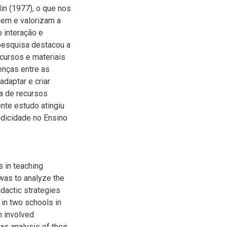
in (1977), o que nos
em e valorizam a
 interação e
 pesquisa destacou a
cursos e materiais
enças entre as
daptar e criar
a de recursos
nte estudo atingiu
udicidade no Ensino
 in teaching
 was to analyze the
idactic strategies
 in two schools in
h involved
as analysis of their