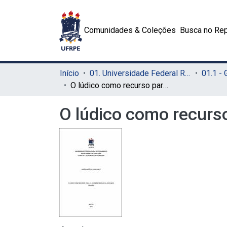
Comunidades & Coleções
Busca no Rep
Início
01. Universidade Federal Rural de Pernambuco - UFRPE (Sede)
01.1 -
O lúdico como recurso para as aulas de ciências na educação infantil
O lúdico como recurso