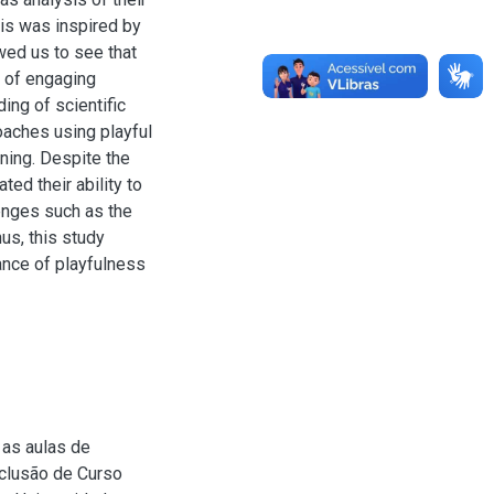
is was inspired by
wed us to see that
 of engaging
ing of scientific
oaches using playful
ning. Despite the
ed their ability to
lenges such as the
us, this study
tance of playfulness
 as aulas de
nclusão de Curso