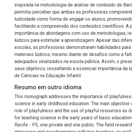
inspirada na metodologia de análise de conteúdo de Bard
permitiu perceber que ambas as professoras compreend
ludicidade como forma de engajar os alunos, promovendo
facilitando a compreensão dos conteúdos científicos. A
importância de abordagens com uso de metodologias, re
lúdicos para estimular a aprendizagem. Apesar das difer
escolas, as professoras demonstraram habilidades para a
materiais lúdicos, mesmo diante de desafios como a falt
adequados sinalizados na escola pública. Assim, o prese
seus objetivos, ressaltando a essencial importância da l
de Ciências na Educação Infantil.
Resumo em outro idioma
This monograph addresses the importance of playfulness
science in early childhood education. The main objective
role of playfulness and the use of playful resources as d
for teaching science in the early years of basic education
Recife - PE, one private and one public. The field researc
interviews and questionnaires with two teachers, as well 