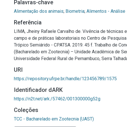
Palavras-chave
Alimentação dos animais
;
Biometria
;
Alimentos - Análise
Referência
LIMA, Jheiny Rafaele Carvalho de. Vivência de técnicas 
campo e de práticas laboratoriais no Centro de Pesquisa
Trópico Semiárido - CPATSA. 2019. 45 f. Trabalho de Co
(Bacharelado em Zootecnia) – Unidade Acadêmica de Ser
Universidade Federal Rural de Pernambuco, Serra Talhada
URI
https://repository.ufrpe.br/handle/123456789/1575
Identificador dARK
https://n2t.net/ark:/57462/001300000g52g
Coleções
TCC - Bacharelado em Zootecnia (UAST)