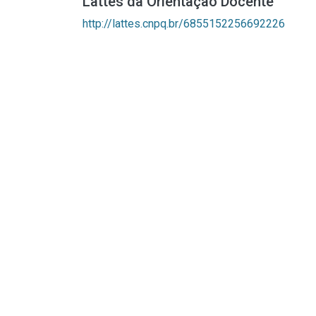
Lattes da Orientação Docente
http://lattes.cnpq.br/6855152256692226