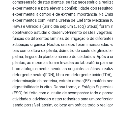
compreensão destas plantas, se faz necessário a realiz
experimentos e para elevar a confiabilidade dos resulta
experimental a campo é de extrema importância. Na Em
experimentos com Palma Orelha de Elefante Mexicana (Op
Haw.) e Gliricídia (Gliricidia sepium (Jacq.) Steud) foram 
objetivando estudar o desenvolvimento destes vegetai
função de diferentes lâminas de irrigação e de diferente
adubação orgânica. Nestes ensaios foram mensuradas va
tais como:altura da planta, diâmetro do caule da gliricídia
palma, largura da planta e número de cladódios. Após a c
plantas, as mesmas foram levadas ao laboratório para s
bromatologicamente, sendo as seguintes análises realiz
detergente neutro(FDN), fibra em detergente ácido(FDA), l
determinação da proteína, extrato etéreo(EE), matéria se
digestibilidade in vitro. Dessa forma, o Estágio Supervis
(ESO) foi feito com o intuito de acompanhar todo o pas
atividades, atividades estas rotineiras para um profissio
sendo possível, assim, colocar em prática todo o real ap