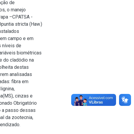
ação de
dos, o manejo
brapa –CPATSA -
untia stricta (Haw.)
instalados
s em campo e em
s níveis de
riáveis biométricas
 e do cladódio na
olheita destas
erem analisadas
adas: fibra em
ignina,
ca(MS), cinzas e
ionado Obrigatório
so a passo dessas
nal da zootecnia,
rendizado.