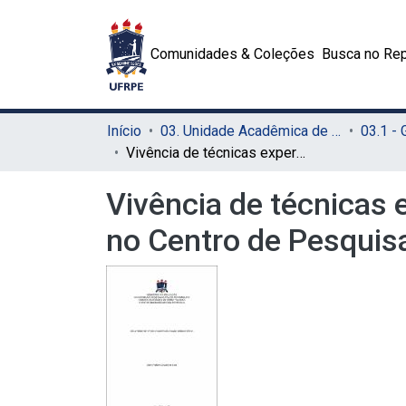
Comunidades & Coleções
Busca no Rep
Início
03. Unidade Acadêmica de Serra Talhada (UAST)
03.1 -
Vivência de técnicas experimentais a campo e de práticas laboratoriais no Centro de Pesquisa Agropecuária do Trópico Semiárido - CPATSA
Vivência de técnicas 
no Centro de Pesquis