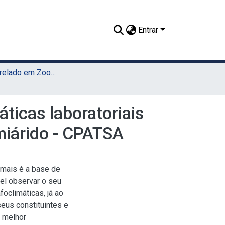
Entrar
TCC - Bacharelado em Zootecnia (UAST)
ticas laboratoriais
miárido - CPATSA
imais é a base de
el observar o seu
oclimáticas, já ao
seus constituintes e
 melhor