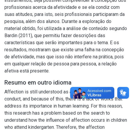
instrumentos, seja possível compreender a concepção dos
profissionais acerca da afetividade e se ela condiz com
suas atitudes, para isto, seis profissionais participaram da
pesquisa, além dos alunos. Durante a exploração do
material obtido, foi utilizada a análise de conteúdo segundo
Bardin (2011), que permitiu fazer descrições das
características que serão importantes para o tema. E os
resultados, mostraram que existe uma falha na concepção
de afetividade, mas que isso não interfere na prática, pois
em qualquer relação de pessoa para pessoa, a relação
afetiva está presente.
Resumo em outro idioma
Affection is still understood as a loving, affectionate
conduct, and because of this, there is a lack of works that
address its importance in human learning. For this reason,
this research has a problem based on the search to
understand how the influence of affection occurs in children
who attend kindergarten. Therefore, the affection