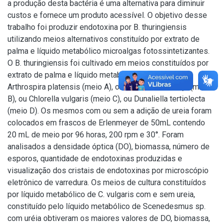
a produção desta bactéria é uma alternativa para diminuir
custos e fornece um produto acessível. O objetivo desse
trabalho foi produzir endotoxina por B. thuringiensis
utilizando meios alternativos constituído por extrato de
palma e líquido metabólico microalgas fotossintetizantes.
O B. thuringiensis foi cultivado em meios constituídos por
extrato de palma e líquido metabólico do cultivo de
Arthrospira platensis (meio A), ou Scenedesmus sp. (meio
B), ou Chlorella vulgaris (meio C), ou Dunaliella tertiolecta
(meio D). Os mesmos com ou sem a adição de ureia foram
colocados em frascos de Erlenmeyer de 50mL contendo
20 mL de meio por 96 horas, 200 rpm e 30°. Foram
analisados a densidade óptica (DO), biomassa, número de
esporos, quantidade de endotoxinas produzidas e
visualização dos cristais de endotoxinas por microscópio
eletrônico de varredura. Os meios de cultura constituídos
por líquido metabólico de C. vulgaris com e sem ureia,
constituído pelo líquido metabólico de Scenedesmus sp.
com uréia obtiveram os maiores valores de DO, biomassa,