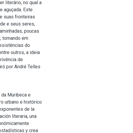
 literário, no qual a
 e aguçada. Este
e suas fronteiras
ade e seus seres,
 caminhadas, poucas
, tornando em
esistências do
ntre outros, a ideia
rivência de
ró por André Telles
ó da Muribeca e
o urbano e histórico
 exponentes de la
ión literaria, una
económicamente
estadísticas y crea