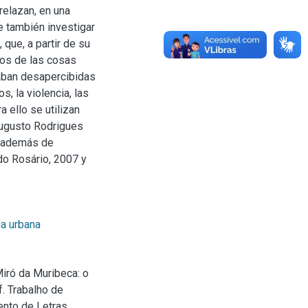
trelazan, en una
e también investigar
 que, a partir de su
cos de las cosas
aban desapercibidas
, la violencia, las
a ello se utilizan
Augusto Rodrigues
7; además de
do Rosário, 2007 y
da urbana
iró da Muribeca: o
f. Trabalho de
nto de Letras,