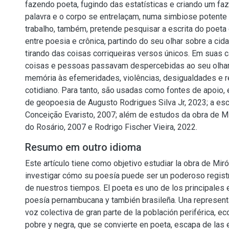
fazendo poeta, fugindo das estatísticas e criando um fazer
palavra e o corpo se entrelaçam, numa simbiose potente
trabalho, também, pretende pesquisar a escrita do poeta 
entre poesia e crônica, partindo do seu olhar sobre a cid
tirando das coisas corriqueiras versos únicos. Em suas
coisas e pessoas passavam despercebidas ao seu olhar
memória às efemeridades, violências, desigualdades e r
cotidiano. Para tanto, são usadas como fontes de apoio, e
de geopoesia de Augusto Rodrigues Silva Jr, 2023; a esc
Conceição Evaristo, 2007; além de estudos da obra de Mi
do Rosário, 2007 e Rodrigo Fischer Vieira, 2022.
Resumo em outro idioma
Este artículo tiene como objetivo estudiar la obra de Mir
investigar cómo su poesía puede ser un poderoso registr
de nuestros tiempos. El poeta es uno de los principales
poesía pernambucana y también brasileña. Una representac
voz colectiva de gran parte de la población periférica, 
pobre y negra, que se convierte en poeta, escapa de las 