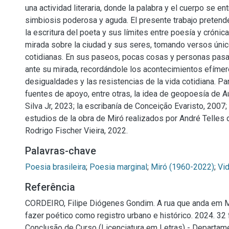
una actividad literaria, donde la palabra y el cuerpo se en
simbiosis poderosa y aguda. El presente trabajo pretend
la escritura del poeta y sus límites entre poesía y crónica,
mirada sobre la ciudad y sus seres, tomando versos úni
cotidianas. En sus paseos, pocas cosas y personas pas
ante su mirada, recordándole los acontecimientos efímeros
desigualdades y las resistencias de la vida cotidiana. Par
fuentes de apoyo, entre otras, la idea de geopoesía de 
Silva Jr, 2023; la escribanía de Conceição Evaristo, 200
estudios de la obra de Miró realizados por André Telles 
Rodrigo Fischer Vieira, 2022.
Palavras-chave
Poesia brasileira
;
Poesia marginal
;
Miró (1960-2022)
;
Vi
Referência
CORDEIRO, Filipe Diógenes Gondim. A rua que anda em M
fazer poético como registro urbano e histórico. 2024. 32 
Conclusão de Curso (Licenciatura em Letras) - Departame