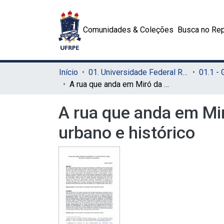
Comunidades & Coleções
Busca no Rep
Início
01. Universidade Federal Rural de Pernambuco - UFRPE (Sede)
01.1 -
A rua que anda em Miró da Muribeca: o fazer poético como registro urbano e histórico
A rua que anda em Mir
urbano e histórico