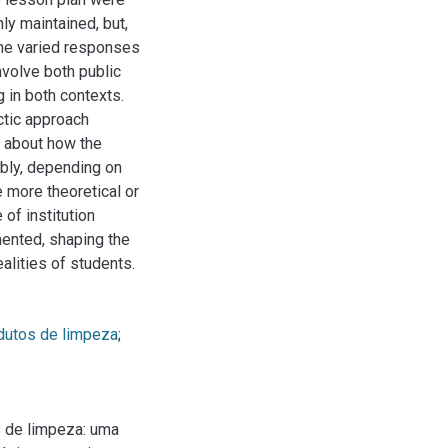
ly maintained, but,
the varied responses
involve both public
g in both contexts.
ctic approach
e about how the
bly, depending on
 more theoretical or
 of institution
mented, shaping the
lities of students.
dutos de limpeza
;
s de limpeza: uma