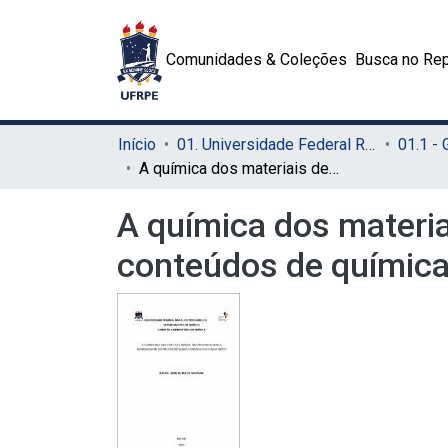
Comunidades & Coleções
Busca no Rep
Início
01. Universidade Federal Rural de Pernambuco - UFRPE (Sede)
01.1 -
A química dos materiais de limpeza: uma proposta para a abordagem de conteúdos de química orgânica no ensino médio
A química dos materi
conteúdos de química