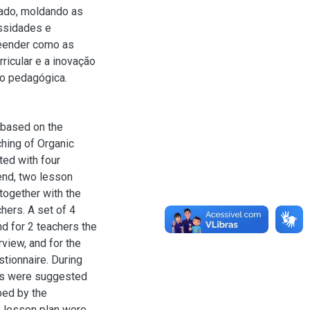
tado, moldando as
ssidades e
reender como as
ricular e a inovação
ção pedagógica.
 based on the
ching of Organic
ted with four
end, two lesson
together with the
hers. A set of 4
d for 2 teachers the
view, and for the
tionnaire. During
ons were suggested
ped by the
e lesson plan were