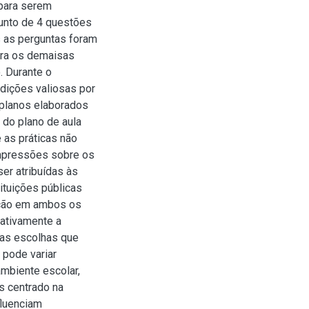
 para serem
unto de 4 questões
s as perguntas foram
ara os demaisas
. Durante o
dições valiosas por
 planos elaborados
 do plano de aula
 as práticas não
impressões sobre os
er atribuídas às
ituições públicas
ação em ambos os
cativamente a
nas escolhas que
 pode variar
mbiente escolar,
s centrado na
nfluenciam