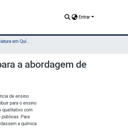
Entrar
TCC - Licenciatura em Química (Sede)
 para a abordagem de
ncia de ensino
buir para o ensino
 qualitativo com
 públicas. Para
ordassem a química