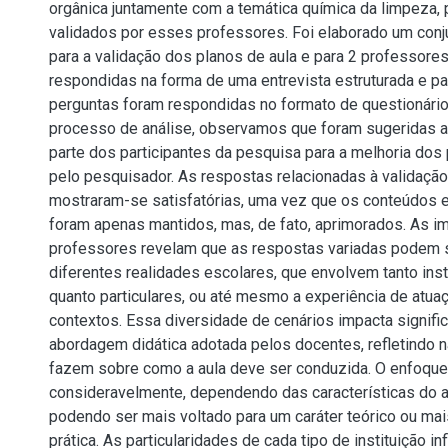
orgânica juntamente com a temática química da limpeza,
validados por esses professores. Foi elaborado um conj
para a validação dos planos de aula e para 2 professore
respondidas na forma de uma entrevista estruturada e p
perguntas foram respondidas no formato de questionário
processo de análise, observamos que foram sugeridas a
parte dos participantes da pesquisa para a melhoria dos
pelo pesquisador. As respostas relacionadas à validação
mostraram-se satisfatórias, uma vez que os conteúdos e
foram apenas mantidos, mas, de fato, aprimorados. As 
professores revelam que as respostas variadas podem s
diferentes realidades escolares, que envolvem tanto inst
quanto particulares, ou até mesmo a experiência de atu
contextos. Essa diversidade de cenários impacta signifi
abordagem didática adotada pelos docentes, refletindo 
fazem sobre como a aula deve ser conduzida. O enfoque
consideravelmente, dependendo das características do a
podendo ser mais voltado para um caráter teórico ou mai
prática. As particularidades de cada tipo de instituição i