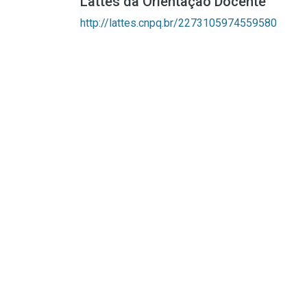
Lattes da Orientação Docente
http://lattes.cnpq.br/2273105974559580