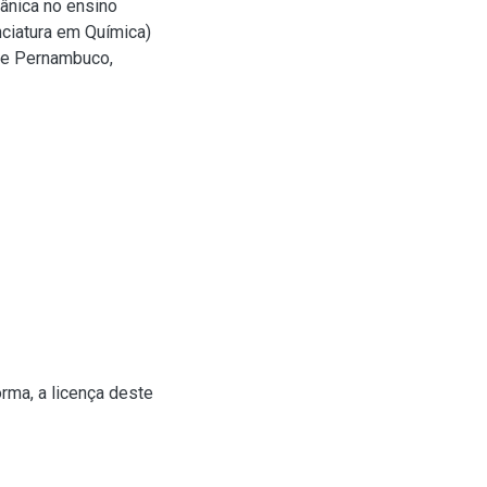
ânica no ensino
nciatura em Química)
 de Pernambuco,
rma, a licença deste