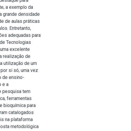
 destaque para
te, a exemplo da
 a grande densidade
de de aulas práticas
os. Entretanto,
ções adequadas para
o de Tecnologias
 uma excelente
a realização de
a utilização de um
 por si só, uma vez
o de ensino-
 e a
te pesquisa tem
ca, ferramentas
e bioquímica para
foram catalogados
is na plataforma
posta metodológica