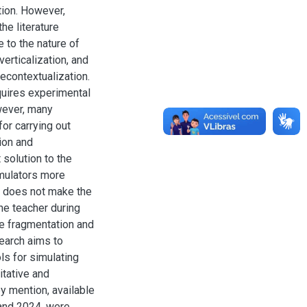
tion. However,
he literature
to the nature of
erticalization, and
econtextualization.
equires experimental
wever, many
or carrying out
tion and
solution to the
imulators more
T does not make the
he teacher during
he fragmentation and
search aims to
ls for simulating
itative and
ey mention, available
and 2024, were