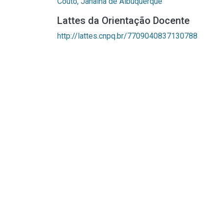
Couto, Janaina de Albuquerque
Lattes da Orientação Docente
http://lattes.cnpq.br/7709040837130788