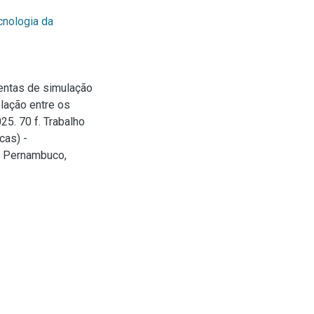
cnologia da
entas de simulação
elação entre os
25. 70 f. Trabalho
cas) -
e Pernambuco,