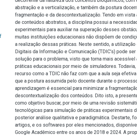
decorrente da natureza dos conceitos bioquímicos, com
abstração e a verticalização, e também da postura docen
fragmentação e da descontextualização. Tendo em vista
de conteúdos abstratos, a disciplina possui a necessida
experimentais para auxiliar na superação desses obstácul
f
muitas instituições educacionais não dispõem de condi
a realização dessas práticas. Neste sentido, a utilizaçã
Digitais da Informação e Comunicação (TDIC’s) pode ser
solução para o problema, visto que torna mais acessível 
práticas educacionais por meio de simuladores. Todavia, 
recurso como a TDIC não faz com que a aula seja efetiva
que a postura assumida pelo docente durante o process
aprendizagem é essencial para minimizar a fragmentação
descontextualização dos conteúdos. Dito isto, a presen
como objetivo buscar, por meio de uma revisão sistemáti
tecnológicas para simulação de práticas experimentais d
posterior análise qualitativa e paradigmática. Destarte, 
artigos, e os softwares por eles mencionados, disponíve
Google Acadêmico entre os anos de 2018 e 2024. A pro