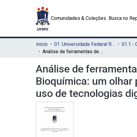
Comunidades & Coleções
Busca no Rep
Início
01. Universidade Federal Rural de Pernambuco - UFRPE (Sede)
01.1 -
Análise de ferramentas de simulação em aulas experimentais de Bioquímica: um olhar para a relação entre os paradigmas da ciência e o uso de tecnologias digitais
Análise de ferrament
Bioquímica: um olhar 
uso de tecnologias dig