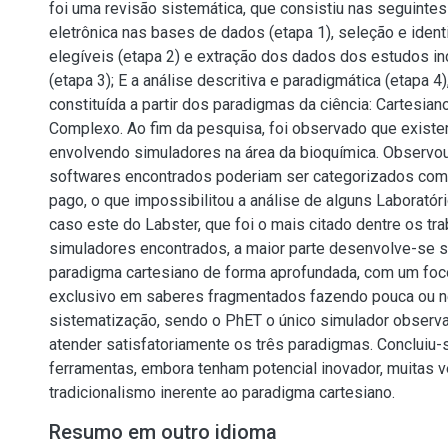
foi uma revisão sistemática, que consistiu nas seguinte
eletrônica nas bases de dados (etapa 1), seleção e ident
elegíveis (etapa 2) e extração dos dados dos estudos in
(etapa 3); E a análise descritiva e paradigmática (etapa 4
constituída a partir dos paradigmas da ciência: Cartesian
Complexo. Ao fim da pesquisa, foi observado que exist
envolvendo simuladores na área da bioquímica. Observo
softwares encontrados poderiam ser categorizados como
pago, o que impossibilitou a análise de alguns Laboratório
caso este do Labster, que foi o mais citado dentre os tra
simuladores encontrados, a maior parte desenvolve-se 
paradigma cartesiano de forma aprofundada, com um foc
exclusivo em saberes fragmentados fazendo pouca ou 
sistematização, sendo o PhET o único simulador observ
atender satisfatoriamente os três paradigmas. Concluiu-
ferramentas, embora tenham potencial inovador, muitas
tradicionalismo inerente ao paradigma cartesiano.
Resumo em outro idioma