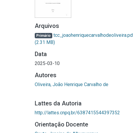
Arquivos
tcc_joaohenriquecarvalhodeoliveira.pd
Primário
(2.31 MB)
Data
2025-03-10
Autores
Oliveira, João Henrique Carvalho de
Lattes da Autoria
http://lattes.cnpq.br/6387415544397352
Orientação Docente