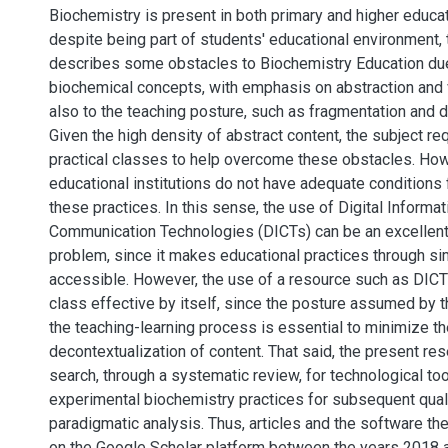
Biochemistry is present in both primary and higher educa
despite being part of students' educational environment, t
describes some obstacles to Biochemistry Education due 
biochemical concepts, with emphasis on abstraction and v
also to the teaching posture, such as fragmentation and d
Given the high density of abstract content, the subject r
practical classes to help overcome these obstacles. Ho
educational institutions do not have adequate conditions f
these practices. In this sense, the use of Digital Informa
Communication Technologies (DICTs) can be an excellent 
problem, since it makes educational practices through s
accessible. However, the use of a resource such as DIC
class effective by itself, since the posture assumed by t
the teaching-learning process is essential to minimize t
decontextualization of content. That said, the present re
search, through a systematic review, for technological too
experimental biochemistry practices for subsequent qual
paradigmatic analysis. Thus, articles and the software th
on the Google Scholar platform between the years 2018 