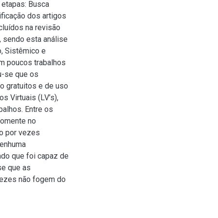
s etapas: Busca
ificação dos artigos
cluídos na revisão
), sendo esta análise
o, Sistêmico e
em poucos trabalhos
u-se que os
 gratuitos e de uso
s Virtuais (LV’s),
balhos. Entre os
somente no
o por vezes
nenhuma
ado que foi capaz de
se que as
 vezes não fogem do