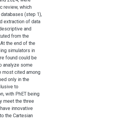
c review, which
e databases (step 1),
nd extraction of data
 descriptive and
tuted from the
At the end of the
ing simulators in
are found could be
to analyze some
he most cited among
ed only in the
lusive to
on, with PhET being
ly meet the three
 have innovative
 to the Cartesian