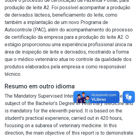
sobre o processo de certificação da Fazenda Polilac para
produção de leite A2. Foi possível acompanhar a produção
de derivados lácteos, beneficiamento do leite, como
também a implantação de um novo Programa de
Autocontrole (PAC), além do acompanhamento do processo
de certificação da empresa para a produção do leite A2. O
estágio proporcionou uma experiência profissional única na
área de inspeção de leite e derivados, mostrando a forma
que o médico veterinário atua no controle da qualidade dos
produtos elaborados pela empresa e como responsável
técnico.
Resumo em outro idioma
The Mandatory Supervised Internship (ESO) is an essential
subject of the Bachelor's Degree in Veterinary Medicine and
is mandatory for the eleventh period. It is based on the
student's practical experience, carried out in 420 hours,
focusing on a subarea of veterinary medicine. In this
direction, the main objective of this report is to demonstrate