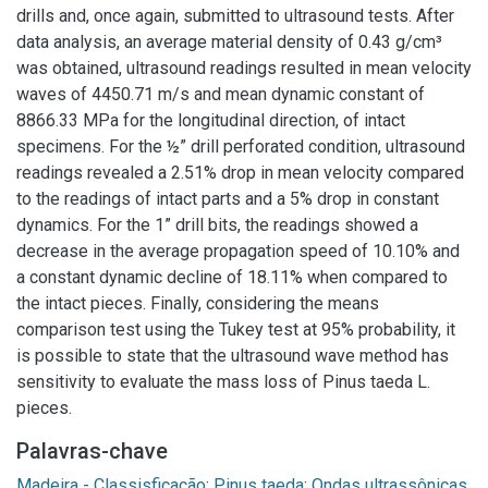
drills and, once again, submitted to ultrasound tests. After
data analysis, an average material density of 0.43 g/cm³
was obtained, ultrasound readings resulted in mean velocity
waves of 4450.71 m/s and mean dynamic constant of
8866.33 MPa for the longitudinal direction, of intact
specimens. For the ½” drill perforated condition, ultrasound
readings revealed a 2.51% drop in mean velocity compared
to the readings of intact parts and a 5% drop in constant
dynamics. For the 1” drill bits, the readings showed a
decrease in the average propagation speed of 10.10% and
a constant dynamic decline of 18.11% when compared to
the intact pieces. Finally, considering the means
comparison test using the Tukey test at 95% probability, it
is possible to state that the ultrasound wave method has
sensitivity to evaluate the mass loss of Pinus taeda L.
pieces.
Palavras-chave
Madeira - Classisficação
;
Pinus taeda
;
Ondas ultrassônicas