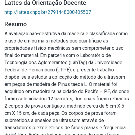
Lattes da Orientação Docente
http://lattes.cnpq.br/2791448000405507
Resumo
A avaliação não-destrutiva da madeira é classificada como
o uso de um ou mais métodos que quantifique as
propriedades físico-mecânicas sem comprometer o uso
final do material. Em parceria com o Laboratório de
Tecnologia dos Aglomerantes (LabTag) da Universidade
Federal de Pernambuco (UFPE), o presente trabalho
dispõe-se a estudar a aplicação do método do ultrassom
em peças de madeira de Pinus taeda L. O material foi
adquirido em madeireira na cidade do Recife – PE, de onde
foram selecionados 12 barrotes, dos quais foram retirados
2 corpos de prova contíguos, medindo cerca de 5 cm X 5
cm X 15 cm, de cada peça. Os corpos de prova foram
submetidos a ensaios de ultrassom através de
transdutores piezoelétricos de faces planas e frequência
de 54 kHz. Após as leituras, os corpos de prova foram