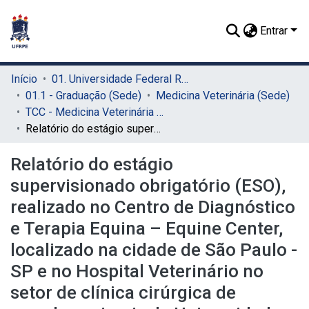
Entrar
Início
01. Universidade Federal Rural de Pernambuco - UFRPE (Sede)
01.1 - Graduação (Sede)
Medicina Veterinária (Sede)
TCC - Medicina Veterinária (Sede)
Relatório do estágio supervisionado obrigatório (ESO), realizado no Centro de Diagnóstico e Terapia Equina – Equine Center, localizado na cidade de São Paulo - SP e no Hospital Veterinário no setor de clínica cirúrgica de grandes animais da Universidade Federal de Minas Gerais em Belo Horizonte – MG diafragma cicatricial faringeano (Pharyngeal cicatrix) – relato de caso
Relatório do estágio
supervisionado obrigatório (ESO),
realizado no Centro de Diagnóstico
e Terapia Equina – Equine Center,
localizado na cidade de São Paulo -
SP e no Hospital Veterinário no
setor de clínica cirúrgica de