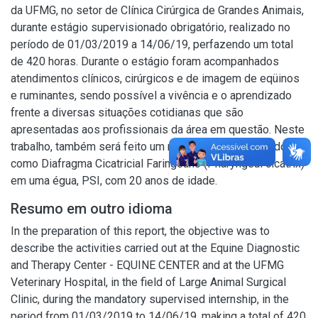
da UFMG, no setor de Clínica Cirúrgica de Grandes Animais,
durante estágio supervisionado obrigatório, realizado no
período de 01/03/2019 a 14/06/19, perfazendo um total
de 420 horas. Durante o estágio foram acompanhados
atendimentos clínicos, cirúrgicos e de imagem de eqüinos
e ruminantes, sendo possível a vivência e o aprendizado
frente a diversas situações cotidianas que são
apresentadas aos profissionais da área em questão. Neste
trabalho, também será feito um relato de caso intitulado
como Diafragma Cicatricial Faringeano (Pharyngeal cicatrix)
em uma égua, PSI, com 20 anos de idade.
Resumo em outro idioma
In the preparation of this report, the objective was to
describe the activities carried out at the Equine Diagnostic
and Therapy Center - EQUINE CENTER and at the UFMG
Veterinary Hospital, in the field of Large Animal Surgical
Clinic, during the mandatory supervised internship, in the
period from 01/03/2019 to 14/06/19, making a total of 420