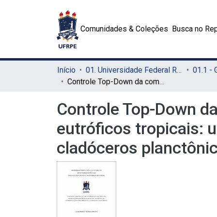
Comunidades & Coleções
Busca no Rep
Início
01. Universidade Federal Rural de Pernambuco - UFRPE (Sede)
01.1 -
Controle Top-Down da comunidade fitoplanctônica em reservatórios eutróficos tropicais: um cenário de biomanipulação com a adição de cladóceros planctônicos
Controle Top-Down da
eutróficos tropicais:
cladóceros planctôni