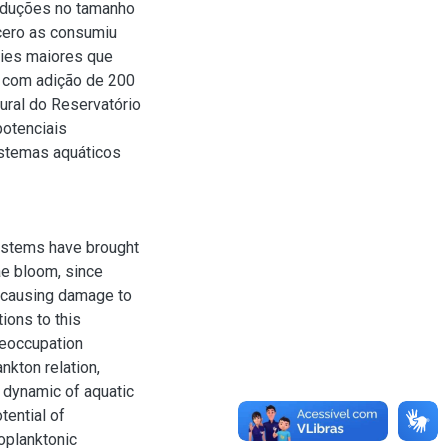
reduções no tamanho
cero as consumiu
cies maiores que
 com adição de 200
ural do Reservatório
otenciais
istemas aquáticos
systems have brought
ae bloom, since
 causing damage to
tions to this
preoccupation
nkton relation,
e dynamic of aquatic
tential of
oplanktonic