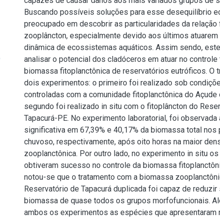
capazes de causar danos aos mais variados grupos de s
Buscando possíveis soluções para esse desequilíbrio e
preocupado em descobrir as particularidades da relação 
zooplâncton, especialmente devido aos últimos atuarem
dinâmica de ecossistemas aquáticos. Assim sendo, este
)
analisar o potencial dos cladóceros em atuar no control
biomassa fitoplanctônica de reservatórios eutróficos. O t
dois experimentos: o primeiro foi realizado sob condiçõe
controladas com a comunidade fitoplanctônica do Açude
segundo foi realizado in situ com o fitoplâncton do Rese
Tapacurá-PE. No experimento laboratorial, foi observada
significativa em 67,39% e 40,17% da biomassa total nos
chuvoso, respectivamente, após oito horas na maior den
zooplanctônica. Por outro lado, no experimento in situ o
obtiveram sucesso no controle da biomassa fitoplanctôni
notou-se que o tratamento com a biomassa zooplanctônic
Reservatório de Tapacurá duplicada foi capaz de reduzir 
biomassa de quase todos os grupos morfofuncionais. A
ambos os experimentos as espécies que apresentaram