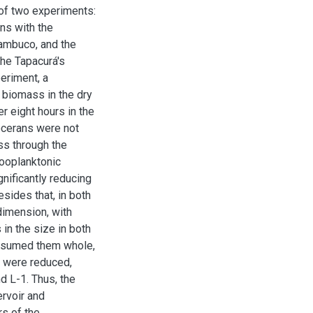
 of two experiments:
ons with the
nambuco, and the
the Tapacurá's
eriment, a
 biomass in the dry
r eight hours in the
docerans were not
ss through the
zooplanktonic
nificantly reducing
sides that, in both
dimension, with
in the size in both
onsumed them whole,
m were reduced,
d L-1. Thus, the
rvoir and
rs of the