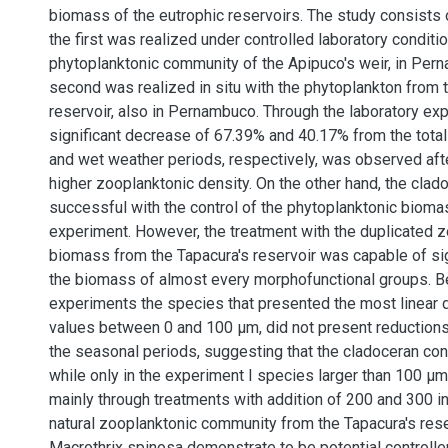
biomass of the eutrophic reservoirs. The study consists
the first was realized under controlled laboratory conditi
phytoplanktonic community of the Apipuco's weir, in Per
second was realized in situ with the phytoplankton from 
reservoir, also in Pernambuco. Through the laboratory exp
significant decrease of 67.39% and 40.17% from the total
and wet weather periods, respectively, was observed afte
higher zooplanktonic density. On the other hand, the cla
successful with the control of the phytoplanktonic bioma
experiment. However, the treatment with the duplicated 
biomass from the Tapacura's reservoir was capable of sig
the biomass of almost every morphofunctional groups. Be
experiments the species that presented the most linear 
values between 0 and 100 μm, did not present reductions 
the seasonal periods, suggesting that the cladoceran c
while only in the experiment I species larger than 100 μ
mainly through treatments with addition of 200 and 300 in
natural zooplanktonic community from the Tapacura's rese
Macrothrix spinosa demonstrate to be potential controlle