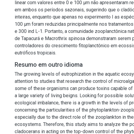
linear com valores entre 0 e 100 μm não apresentaram 
em ambos os períodos sazonais, sugerindo que o cladó
inteiras, enquanto que apenas no experimento I as espé
100 μm foram reduzidas principalmente nos tratamentos
e 300 ind L-1. Portanto, a comunidade zooplanctônica nat
de Tapacurá e Macrothrix spinosa demonstraram serem p
controladores do crescimento fitoplanctônico em ecoss
eutróficos tropicais.
Resumo em outro idioma
The growing levels of eutrophization in the aquatic eco
attention to studies that research the control of microalg
some of these organisms can produce toxins capable of
a large variety of living beigns. Looking for possible solu
ecological imbalance, there is a growth in the levels of 
concerning the particularities of the phytoplankton-zoopla
especially due to the direct role of the zooplankton in th
ecosystems. Therefore, this study aims to analyze the po
cladocerans in acting on the top-down control of the phyt