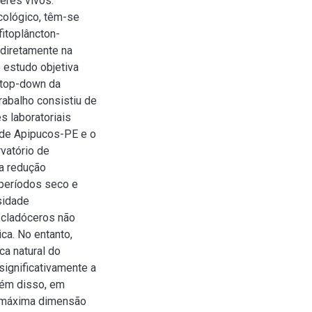
eres vivos.
cológico, têm-se
fitoplâncton-
 diretamente na
 estudo objetiva
e top-down da
rabalho consistiu de
s laboratoriais
 de Apipucos-PE e o
rvatório de
 a redução
 períodos seco e
sidade
s cladóceros não
ca. No entanto,
a natural do
significativamente a
lém disso, em
 máxima dimensão