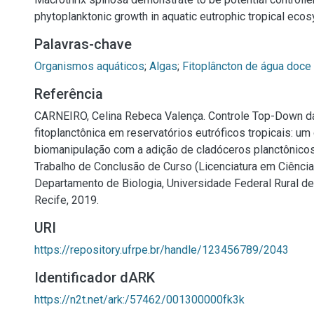
phytoplanktonic growth in aquatic eutrophic tropical eco
Palavras-chave
Organismos aquáticos
;
Algas
;
Fitoplâncton de água doce
Referência
CARNEIRO, Celina Rebeca Valença. Controle Top-Down 
fitoplanctônica em reservatórios eutróficos tropicais: um
biomanipulação com a adição de cladóceros planctônicos.
Trabalho de Conclusão de Curso (Licenciatura em Ciência
Departamento de Biologia, Universidade Federal Rural d
Recife, 2019.
URI
https://repository.ufrpe.br/handle/123456789/2043
Identificador dARK
https://n2t.net/ark:/57462/001300000fk3k