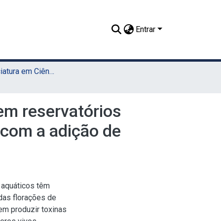
Entrar
TCC - Licenciatura em Ciências Biológicas (Sede)
em reservatórios
 com a adição de
 aquáticos têm
das florações de
m produzir toxinas