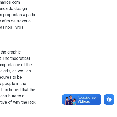
nários com
 área do design
 propostas a partir
 afim de trazer a
as nos livros
 the graphic
. The theoretical
importance of the
 arts, as well as
edures to be
y people in the
 It is hoped that the
ntribute to a
ative of why the lack