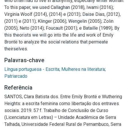
who often had to live in anonymity, especially writer woman.
To this paper, we used Callaghan (2018), Iwami (2016);
Virginia Woolf (2014), (2014) e (2013); Daise Dias, (2012),
(2011) e (2011); Klinger (2006); Wengelin (2005); Zolin
(2005); Neto (2014); Foucault (2001); e Bataille (1989); By
this theorists we will go into the life and work of Emily
Brontë to analyze the social relations that permeate
theirselves.
Palavras-chave
Língua portuguesa - Escrita
;
Mulheres na literatura
;
Patriarcado
Referência
SANTOS, Clara Batista dos. Entre Emily Brontë e Wuthering
Heights: a escrita feminina como libertação dos entraves
sociais. 2019. 57 f. Trabalho de Conclusão de Curso
(Licenciatura em Letras) – Unidade Acadêmica de Serra
Talhada, Universidade Federal Rural de Pernambuco, Serra