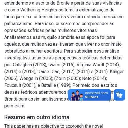
entendermos a escrita de Brontë a partir de suas vivências
e como Wuthering Heights se torna a externalização de
tudo que ela e outras mulheres viveram estando imersas no
patriarcalismo. Para isso, buscaremos compreender as
opressões sofridas pelas mulheres vitorianas.
Analisaremos assim, quão sombria essa época foi para
aquelas, que muitas vezes, tiveram que viver no anonimato,
sobretudo a mulher escritora. Para subsidiar essa análise
investigativa, usamos as perspectivas teóricas defendidas
por: Callaghan (2018), Iwami (2016); Virginia Woolf (2014),
(2014) e (2013); Daise Dias, (2012), (2011) e (2011); Klinger
(2006); Wengelin (2005); (Zolin (2005); Neto (2014);
Foucault (2001); e Bataille (1989); Por meio dos escritos
desses teóricos adentraremos na vida e na obra de Emily
Brontë para assim analisarmos as relações sociais que as
permeiam.
Resumo em outro idioma
This paper has as objective to approach the novel