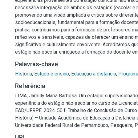
experiências provenientes do estágio curricular não esco
necessária integração de ambos os estágios (escolar e n
promovendo uma visão ampliada e crítica sobre diferent
socioeducacionais, fundamental para a formação docente
prática, contribuímos para a formação de professores mai
reflexivos e sensíveis, capazes de oferecer um ensino ma
significativo e culturalmente envolvente. Acreditamos qu
estágio não escolar enriquece a formação do docente em 
Palavras-chave
História
;
Estudo e ensino
;
Educação a distância
;
Programa
Referência
LIMA, Jamilly Maria Barbosa. Um estágio supervisionado “
experiência do estágio não escolar no curso de Licenciat
EAD/UFRPE. 2024. 50 f. Trabalho de Conclusão de Curso 
História) – Unidade Acadêmica de Educação a Distância e
Universidade Federal Rural de Pernambuco, Pesqueira, P
URI