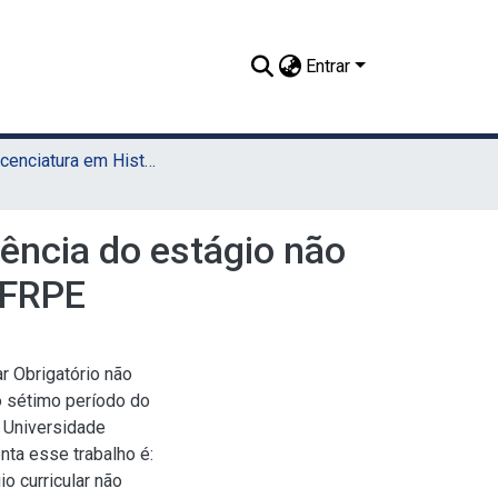
Entrar
TCC - Licenciatura em História (UAEADTec)
iência do estágio não
UFRPE
ar Obrigatório não
no sétimo período do
a Universidade
nta esse trabalho é:
o curricular não