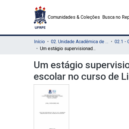
Comunidades & Coleções
Busca no Rep
Início
02. Unidade Acadêmica de Educação a Distância e Tecnologia (UAEADTec)
Um estágio supervisionado “fora da caixa” : a experiência do estágio não escolar no curso de Licenciatura em História EAD/UFRPE
Um estágio supervisio
escolar no curso de 