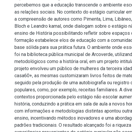
percebemos que a educação transcende o ambiente escol
as relações sociais. No contexto do estágio curricular e
a compreensão de autores como Pimenta, Lima, Libâneo,
Bloch e Leandro karnal, onde dialogam sobre o estágio n
ensino de História possibilitando refletir sobre espaço
formação estabelece elos de educação com a comunidad
base sólida para sua prática futura. O ambiente onde ess
foi na biblioteca pública municipal de Arcoverde, utiliz
metodológicos como a história oral, em um projeto intitu
projeto envolveu um público de mulheres da terceira idad
casa60+, as mesmas customizaram livros feitos de materi
seguido pela produção de uma autobiografia ou registro
populares, como, por exemplo, receitas familiares. A div
contextos proporcionada pelo estágio não escolar aume
história, conduzindo a prática em sala de aula a novos ho
com informações e metodologias distintas apontou outr
ensino, incentivando métodos inovadores e uma aborda
padrões tradicionais. O resultado alcançado foi a riquez