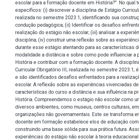
escolar para a formação docente em História?". No qual 
específicos: (i) descrever a disciplina de Estágio Curricula
realizada no semestre 2023.1, identificando sua construç
condução pedagógica; (ii) Identificar os desafios enfrent
realização do estágio não escolar; (iii) analisar a experiê
disciplina; (iv) construir uma reflexão sobre as experiênc
durante esse estágio atentando para as características 
modalidade a distância e sobre como pode influenciar a 
História e contribuir com a formação docente. A disciplin
Curricular Obrigatório III, realizada no semestre 2023.1, é
e são identificados desafios enfrentados para a realizaç
escolar. A reflexão sobre as experiências vivenciadas d
características do curso a distância e sua influência na 
História. Compreendemos o estágio não escolar como u
diversos ambientes, como museus, centros culturais, e
organizações não governamentais. Este se transforma 
docente em formação estabelece elos de educação com
construindo uma base sólida para sua prática futura. Ass
experiências do estágio não escolar à teoria educacional