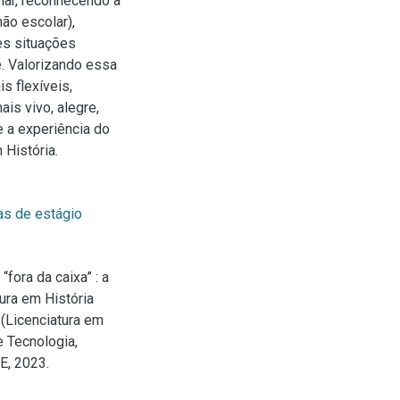
lar, reconhecendo a
ão escolar),
es situações
. Valorizando essa
s flexíveis,
is vivo, alegre,
e a experiência do
História.
s de estágio
fora da caixa” : a
ura em História
(Licenciatura em
 Tecnologia,
E, 2023.