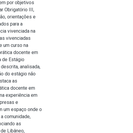
tem por objetivos
r Obrigatório III,
ão, orientações e
ados para a
ncia vivenciada na
ias vivenciadas
de um curso na
prática docente em
a de Estágio
 descrita, analisada,
ão do estágio não
estaca as
prática docente em
ma experiência em
mpresas e
em um espaço onde o
 a comunidade,
ociando as
 de Libâneo,