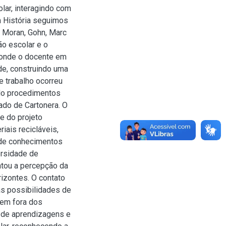
ar, interagindo com
m História seguimos
 Moran, Gohn, Marc
ão escolar e o
s onde o docente em
e, construindo uma
e trabalho ocorreu
ando procedimentos
lado de Cartonera. O
e do projeto
ais recicláveis,
 de conhecimentos
ersidade de
ntou a percepção da
rizontes. O contato
as possibilidades de
gem fora dos
a de aprendizagens e