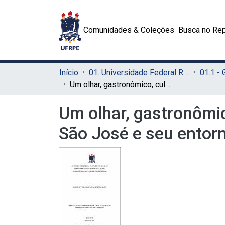
Comunidades & Coleções
Busca no Rep
Início
01. Universidade Federal Rural de Pernambuco - UFRPE (Sede)
01.1 -
Um olhar, gastronômico, cultural e poético: as comidas do Mercado de São José e seu entorno
Um olhar, gastronômic
São José e seu entor