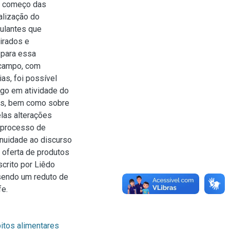
No começo das
alização do
ulantes que
irados e
 para essa
e campo, com
as, foi possível
igo em atividade do
res, bem como sobre
elas alterações
o processo de
inuidade ao discurso
a oferta de produtos
scrito por Liêdo
sendo um reduto de
fe.
itos alimentares