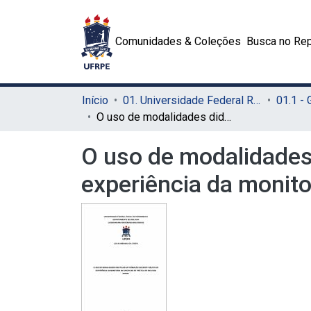
Comunidades & Coleções
Busca no Rep
Início
01. Universidade Federal Rural de Pernambuco - UFRPE (Sede)
01.1 -
O uso de modalidades didáticas na formação docente: relato de experiência da monitoria na disciplina de prática de biologia animal
O uso de modalidades 
experiência da monitor