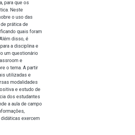
a, para que os
tica. Neste
 sobre o uso das
 de prática de
rificando quais foram
 Além disso, é
ara a disciplina e
do um questionário
Classroom e
e o tema. A partir
is utilizadas e
iversas modalidades
positiva e estudo de
cia dos estudantes
nde a aula de campo
informações,
 didáticas exercem