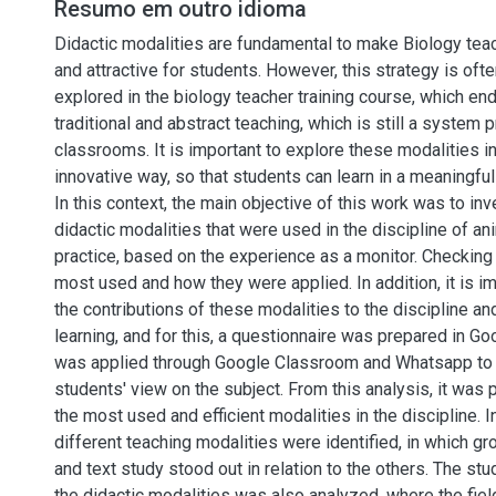
Resumo em outro idioma
Didactic modalities are fundamental to make Biology te
and attractive for students. However, this strategy is oft
explored in the biology teacher training course, which en
traditional and abstract teaching, which is still a system 
classrooms. It is important to explore these modalities in
innovative way, so that students can learn in a meaningful
In this context, the main objective of this work was to in
didactic modalities that were used in the discipline of an
practice, based on the experience as a monitor. Checking
most used and how they were applied. In addition, it is i
the contributions of these modalities to the discipline an
learning, and for this, a questionnaire was prepared in G
was applied through Google Classroom and Whatsapp to f
students' view on the subject. From this analysis, it was 
the most used and efficient modalities in the discipline. In
different teaching modalities were identified, in which gr
and text study stood out in relation to the others. The st
the didactic modalities was also analyzed, where the fiel