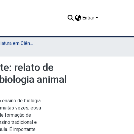
Entrar
TCC - Licenciatura em Ciências Biológicas (Sede)
e: relato de
 biologia animal
 ensino de biologia
, muitas vezes, essa
 de formação de
ino tradicional e
ula. É importante