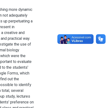
aching more dynamic
en not adequately
ds up perpetuating a
present in
 a creative and
 and practical way.
vestigate the use of
imal biology
 which were the
mportant to evaluate
d to the students'
oogle Forms, which
ind out the
possible to identify
 total, several
oup study, lectures
udents' preference on
d class and practical