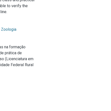
ble to verify the
line.
;
Zoologia
as na formação
de prática de
rso (Licenciatura em
idade Federal Rural