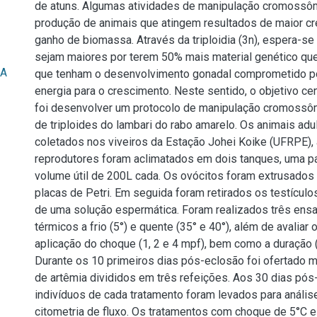
de atuns. Algumas atividades de manipulação cromossôm
produção de animais que atingem resultados de maior c
ganho de biomassa. Através da triploidia (3n), espera-se
sejam maiores por terem 50% mais material genético que
RA
que tenham o desenvolvimento gonadal comprometido po
energia para o crescimento. Neste sentido, o objetivo cen
foi desenvolver um protocolo de manipulação cromossô
de triploides do lambari do rabo amarelo. Os animais adu
coletados nos viveiros da Estação Johei Koike (UFRPE),
reprodutores foram aclimatados em dois tanques, uma p
volume útil de 200L cada. Os ovócitos foram extrusado
placas de Petri. Em seguida foram retirados os testículo
de uma solução espermática. Foram realizados três en
térmicos a frio (5°) e quente (35° e 40°), além de avalia
aplicação do choque (1, 2 e 4 mpf), bem como a duração (
Durante os 10 primeiros dias pós-eclosão foi ofertado m
de artêmia divididos em três refeições. Aos 30 dias pós
indivíduos de cada tratamento foram levados para análise
citometria de fluxo. Os tratamentos com choque de 5°C e