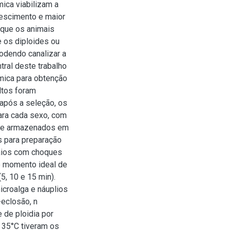
ica viabilizam a
rescimento e maior
 que os animais
 os diploides ou
dendo canalizar a
tral deste trabalho
mica para obtenção
ltos foram
 após a seleção, os
ara cada sexo, com
s e armazenados em
s para preparação
saios com choques
r o momento ideal de
5, 10 e 15 min).
icroalga e náuplios
-eclosão, n
 de ploidia por
 35°C tiveram os