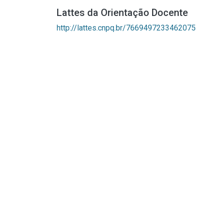
Lattes da Orientação Docente
http://lattes.cnpq.br/7669497233462075