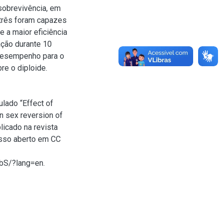
 sobrevivência, em
 três foram capazes
e a maior eficiência
ação durante 10
 desempenho para o
bre o diploide.
ulado “Effect of
n sex reversion of
blicado na revista
esso aberto em CC
bS/?lang=en.