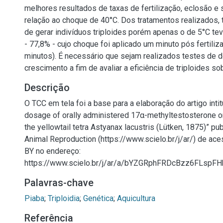
melhores resultados de taxas de fertilização, eclosão e
relação ao choque de 40°C. Dos tratamentos realizados,
de gerar indivíduos triploides porém apenas o de 5°C tev
- 77,8% - cujo choque foi aplicado um minuto pós fertiliz
minutos). É necessário que sejam realizados testes de
crescimento a fim de avaliar a eficiência de triploides so
Descrição
O TCC em tela foi a base para a elaboração do artigo intit
dosage of orally administered 17α-methyltestosterone o
the yellowtail tetra Astyanax lacustris (Lütken, 1875)” pu
Animal Reproduction (https://www.scielo.br/j/ar/) de ac
BY no endereço:
https://www.scielo.br/j/ar/a/bYZGRphFRDcBzz6FLspFH
Palavras-chave
Piaba
;
Triploidia
;
Genética
;
Aquicultura
Referência