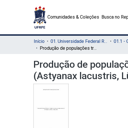
Comunidades & Coleções
Busca no Rep
Início
01. Universidade Federal Rural de Pernambuco - UFRPE (Sede)
01.1 -
Produção de populações triploides de Lambari do Rabo Amarelo (Astyanax lacustris, Lütken, 1875)
Produção de populaçõ
(Astyanax lacustris, 