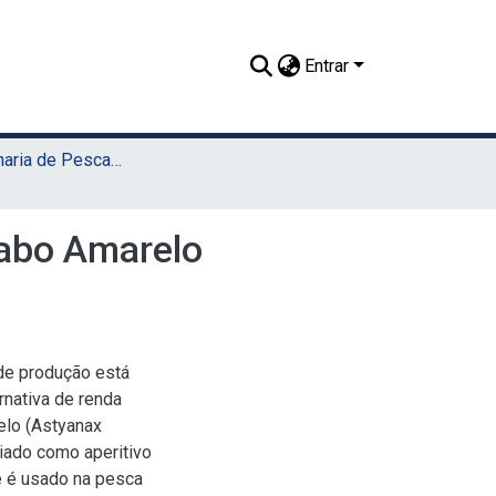
Entrar
TCC - Engenharia de Pesca (Sede)
Rabo Amarelo
 de produção está
nativa de renda
elo (Astyanax
ciado como aperitivo
e é usado na pesca