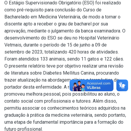
O Estágio Supervisionado Obrigatório (ESO) foi realizado
como pré-requisito para conclusão do Curso de
Bacharelado em Medicina Veterinária, de modo a tornar o
discente apto a receber o grau de bacharel por sua
aprovação, mediante o julgamento da banca examinadora. O
desenvolvimento do ESO se deu no Hospital Veterinário
Vetmais, durante o período de 15 de junho a 09 de
setembro de 2023; totalizando 420 horas de atividades.
Foram atendidos 133 animais, sendo 11 gatos e 122 cães.
O presente relatório teve por objetivo realizar uma revisão
de literatura sobre Diabetes Mellitus Canina, procurando
trazer atualização na abordagem clínica e terapêutica do
portador desta enfermidade. A realização do ESO
promoveu melhora pessoal, pois possibilitou ao aluno, o
contato social com profissionais e tutores. Além disso,
permitiu associar os conhecimentos teóricos adquiridos na
graduação à prática da medicina veterinária, sendo portanto,
uma etapa de fundamental importância para a formação do
futuro profissional.