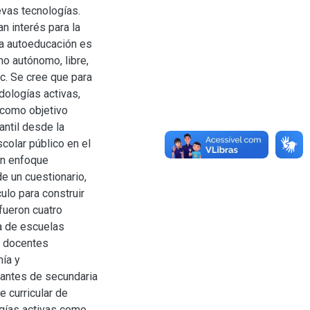
evas tecnologías.
n interés para la
 la autoeducación es
o autónomo, libre,
c. Se cree que para
dologías activas,
 como objetivo
antil desde la
colar público en el
un enfoque
de un cuestionario,
ulo para construir
fueron cuatro
a de escuelas
s docentes
mía y
iantes de secundaria
 curricular de
gías activas como