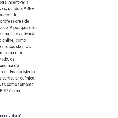
ara incentivar a
ivas, sendo a ABRP
spectos do
s professores de
uco. A pesquisa foi
nstrução e aplicação
o online) como
as respostas. Os
mica na rede
tado, os
tonomia de
es do Ensino Médio
curricular química;
ivas como fomento
 ABRP é uma
una evolución