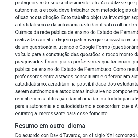
protagonista do seu conhecimento, etc. Acredita-se que p
autonomia, a escola deve trabalhar com metodologias at
eficaz nesta direção. Este trabalho objetiva investigar a
autodidatismo e da autonomia estudantil sob o olhar do
Química da rede pública de ensino do Estado de Pernamb
realizada com abordagem qualitativa que consistiu na co
de um questionário, usando o Google Forms (questionári
veículo para a construção das questões e recebimento d
pesquisados foram quatro professores que lecionam quí
pública de ensino do Estado de Pernambuco. Como resul
professores entrevistados conceituam e diferenciam au
autodidatismo; acreditam na possibilidade dos estudant
serem autônomos e autodidatas inclusive no componente 
reconhecem a utilização das chamadas metodologias at
para a autonomia e o autodidatismo e concordam que a
estratégia interessante para esse fomento.
Resumo em outro idioma
De acuerdo con David Tavares, en el siglo XXI comenzó 