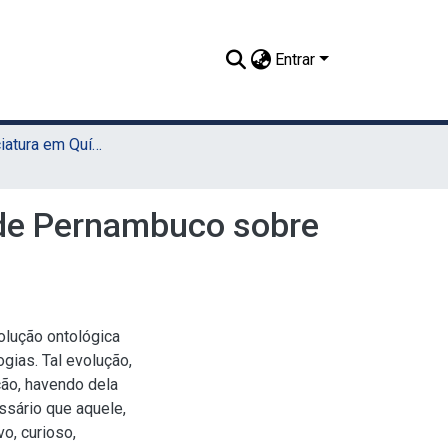
Entrar
TCC - Licenciatura em Química (Sede)
 de Pernambuco sobre
olução ontológica
gias. Tal evolução,
ão, havendo dela
ssário que aquele,
o, curioso,