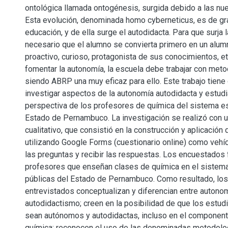
ontológica llamada ontogénesis, surgida debido a las nu
Esta evolución, denominada homo cyberneticus, es de gra
educación, y de ella surge el autodidacta. Para que surja
necesario que el alumno se convierta primero en un alumn
proactivo, curioso, protagonista de sus conocimientos, et
fomentar la autonomía, la escuela debe trabajar con meto
siendo ABRP una muy eficaz para ello. Este trabajo tiene
investigar aspectos de la autonomía autodidacta y estudi
perspectiva de los profesores de química del sistema es
Estado de Pernambuco. La investigación se realizó con 
cualitativo, que consistió en la construcción y aplicación 
utilizando Google Forms (cuestionario online) como vehíc
las preguntas y recibir las respuestas. Los encuestados 
profesores que enseñan clases de química en el sistem
públicas del Estado de Pernambuco. Como resultado, lo
entrevistados conceptualizan y diferencian entre autono
autodidactismo; creen en la posibilidad de que los estud
sean autónomos y autodidactas, incluso en el componente
química; reconocen el uso de las denominadas metodolo