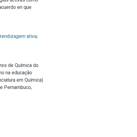
 acuerdo en que
rendizagem ativa
;
res de Química do
mo na educação
nciatura em Química)
 de Pernambuco,