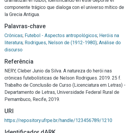
dramatizan el fútbol, identificando en este deporte el
componente trágico que dialoga con el universo mítico de
la Grecia Antigua.
Palavras-chave
Crônicas
;
Futebol - Aspectos antropológicos
;
Heróis na
literatura
;
Rodrigues, Nelson de (1912-1980)
;
Análise do
discurso
Referência
NERY, Cleber Junio da Silva. A natureza do herói nas
crônicas futebolísticas de Nelson Rodrigues. 2019. 25 f.
Trabalho de Conclusão de Curso (Licenciatura em Letras) -
Departamento de Letras, Universidade Federal Rural de
Pernambuco, Recife, 2019.
URI
https://repository.ufrpe.br/handle/123456789/1210
Identificador dARK