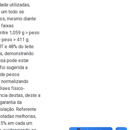
ade utilizadas,
o um todo se
utos, mesmo diante
 faixas
entre 1,059 g > peso
> peso > 411 g.
T e 48% do leite
es, demonstrando
usa pode estar
foi sugerida a
o de pesos
s normalizando
ises físico-
ncia destas, deste a
garantia da
slação. Referente
otadas melhorias,
 15% em cada um