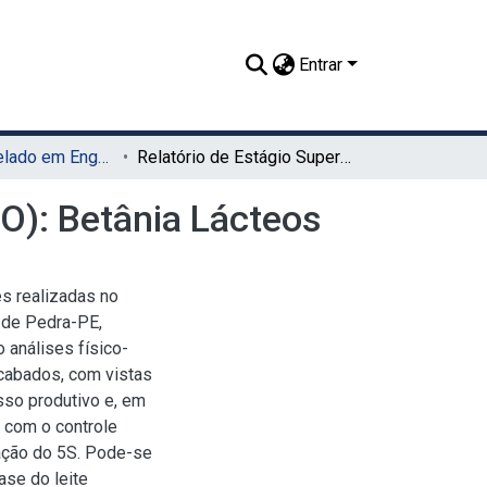
Entrar
TCC - Bacharelado em Engenharia de Alimentos (UAG)
Relatório de Estágio Supervisionado Obrigatório (ESO): Betânia Lácteos
SO): Betânia Lácteos
es realizadas no
e de Pedra-PE,
 análises físico-
acabados, com vistas
so produtivo e, em
 com o controle
ação do 5S. Pode-se
ase do leite