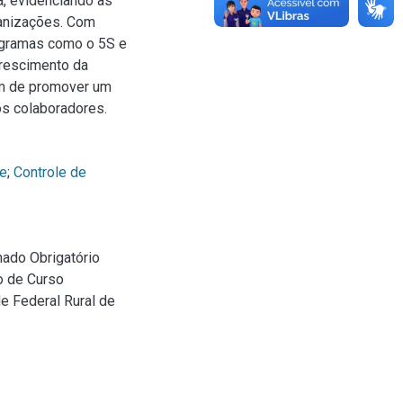
a, evidenciando as
ganizações. Com
rogramas como o 5S e
crescimento da
ém de promover um
os colaboradores.
de
;
Controle de
nado Obrigatório
o de Curso
e Federal Rural de