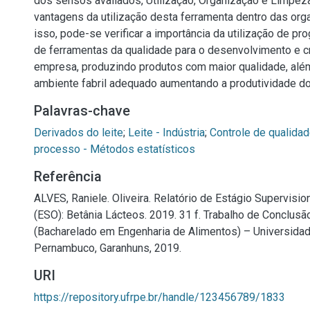
dos sensos avaliados, Utilização, Organização e Limpez
vantagens da utilização desta ferramenta dentro das or
isso, pode-se verificar a importância da utilização de p
de ferramentas da qualidade para o desenvolvimento e 
empresa, produzindo produtos com maior qualidade, al
ambiente fabril adequado aumentando a produtividade d
Palavras-chave
Derivados do leite
;
Leite - Indústria
;
Controle de qualida
processo - Métodos estatísticos
Referência
ALVES, Raniele. Oliveira. Relatório de Estágio Supervisio
(ESO): Betânia Lácteos. 2019. 31 f. Trabalho de Conclusã
(Bacharelado em Engenharia de Alimentos) – Universidad
Pernambuco, Garanhuns, 2019.
URI
https://repository.ufrpe.br/handle/123456789/1833