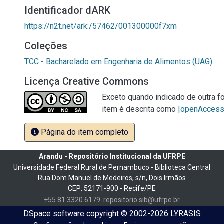
Identificador dARK
https://n2t.net/ark:/57462/001300000f7xm
Coleções
TCC - Bacharelado em Engenharia de Alimentos (UAG)
Licença Creative Commons
Exceto quando indicado de outra fo
item é descrita como
|openAcces
Página do item completo
Arandu - Repositório Institucional da UFRPE
Universidade Federal Rural de Pernambuco - Biblioteca Central
Rua Dom Manuel de Medeiros, s/n, Dois Irmãos
CEP: 52171-900 - Recife/PE
+55 81 3320 6179
repositorio.sib@ufrpe.br
DSpace software
copyright © 2002-2026
LYRASIS