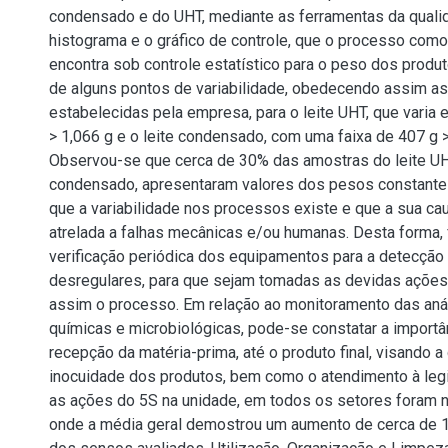
condensado e do UHT, mediante as ferramentas da qualid
histograma e o gráfico de controle, que o processo com
encontra sob controle estatístico para o peso dos prod
de alguns pontos de variabilidade, obedecendo assim as
estabelecidas pela empresa, para o leite UHT, que varia 
> 1,066 g e o leite condensado, com uma faixa de 407 g 
Observou-se que cerca de 30% das amostras do leite UH
condensado, apresentaram valores dos pesos constant
que a variabilidade nos processos existe e que a sua ca
atrelada a falhas mecânicas e/ou humanas. Desta forma, 
verificação periódica dos equipamentos para a detecçã
desregulares, para que sejam tomadas as devidas açõe
assim o processo. Em relação ao monitoramento das anál
químicas e microbiológicas, pode-se constatar a importâ
recepção da matéria-prima, até o produto final, visando a 
inocuidade dos produtos, bem como o atendimento à legi
as ações do 5S na unidade, em todos os setores foram n
onde a média geral demostrou um aumento de cerca de