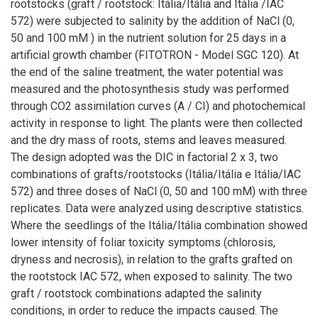
rootstocks (graft / rootstock: Itália/Itália and Itália /IAC
572) were subjected to salinity by the addition of NaCl (0,
50 and 100 mM ) in the nutrient solution for 25 days in a
artificial growth chamber (FITOTRON - Model SGC 120). At
the end of the saline treatment, the water potential was
measured and the photosynthesis study was performed
through CO2 assimilation curves (A / CI) and photochemical
activity in response to light. The plants were then collected
and the dry mass of roots, stems and leaves measured.
The design adopted was the DIC in factorial 2 x 3, two
combinations of grafts/rootstocks (Itália/Itália e Itália/IAC
572) and three doses of NaCl (0, 50 and 100 mM) with three
replicates. Data were analyzed using descriptive statistics.
Where the seedlings of the Itália/Itália combination showed
lower intensity of foliar toxicity symptoms (chlorosis,
dryness and necrosis), in relation to the grafts grafted on
the rootstock IAC 572, when exposed to salinity. The two
graft / rootstock combinations adapted the salinity
conditions, in order to reduce the impacts caused. The