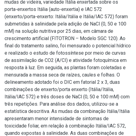
mudas de videira, variedade Itália enxertada sobre os
porta-enxertos Itália (auto-enxertia) e IAC 572
(enxerto/porta-enxerto: Itália/Itália e Itália/IAC 572) foram
submetidas à salinidade pela adição de NaCl (0, 50 e 100
mM) na solução nutritiva por 25 dias, em câmara de
crescimento artificial (FITOTRON – Modelo SGC 120). Ao
final do tratamento salino, foi mensurado o potencial hídrico
e realizado o estudo de fotossíntese por meio de curvas
de assimilação de CO2 (A/CI) e atividade fotoquímica em
resposta à luz. Em seguida, as plantas foram coletadas e
mensurada a massa seca de raízes, caules e folhas. O
delineamento adotado foi o DIC em fatorial 2 x 3, duas
combinações de enxerto/porta enxerto (Itália/Itália,
Itália/IAC 572) e três doses de NaCl (0, 50 e 100 mM) com
três repetições. Para análise dos dados, utilizou-se a
estatística descritiva. As mudas da combinação Itália/Itália
apresentaram menor intensidade de sintomas de
toxicidade foliar, em relação à combinação Itália/IAC 572,
quando expostas à salinidade. As duas combinações de