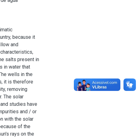
 de água
imatic
untry, because it
allow and
characteristics,
he salts present in
s in water that
The wells in the
 it is therefore
ity, removing
r. The solar
y and studies have
mpurities and / or
n with the solar
because of the
sun's rays on the