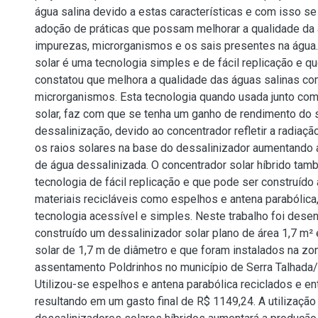
água salina devido a estas características e com isso se
adoção de práticas que possam melhorar a qualidade da
impurezas, microrganismos e os sais presentes na água.
solar é uma tecnologia simples e de fácil replicação e 
constatou que melhora a qualidade das águas salinas c
microrganismos. Esta tecnologia quando usada junto com
solar, faz com que se tenha um ganho de rendimento do
dessalinização, devido ao concentrador refletir a radiaçã
os raios solares na base do dessalinizador aumentando
de água dessalinizada. O concentrador solar híbrido ta
tecnologia de fácil replicação e que pode ser construí
materiais recicláveis como espelhos e antena parabólic
tecnologia acessível e simples. Neste trabalho foi dese
construído um dessalinizador solar plano de área 1,7 m²
solar de 1,7 m de diâmetro e que foram instalados na zon
assentamento Poldrinhos no município de Serra Talhad
Utilizou-se espelhos e antena parabólica reciclados e ent
resultando em um gasto final de R$ 1149,24. A utilização