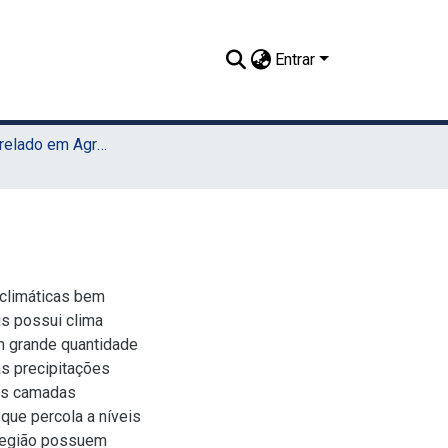
Entrar
TCC - Bacharelado em Agronomia (UAST)
oclimáticas bem
is possui clima
om grande quantidade
as precipitações
nas camadas
que percola a níveis
 região possuem