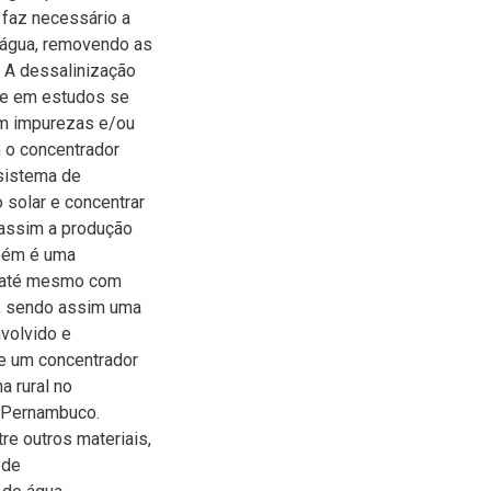
 faz necessário a
 água, removendo as
 A dessalinização
que em estudos se
om impurezas e/ou
 o concentrador
 sistema de
o solar e concentrar
 assim a produção
mbém é uma
do até mesmo com
a, sendo assim uma
nvolvido e
 e um concentrador
a rural no
a/Pernambuco.
re outros materiais,
 de