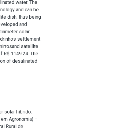
linated water. The
chnology and can be
lite dish, thus being
developed and
 diameter solar
oldrinhos settlement
irrosand satellite
of R$ 1149.24. The
ion of desalinated
 solar híbrido.
o em Agronomia) –
al Rural de