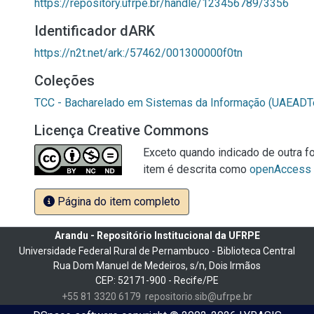
https://repository.ufrpe.br/handle/123456789/3356
Identificador dARK
https://n2t.net/ark:/57462/001300000f0tn
Coleções
TCC - Bacharelado em Sistemas da Informação (UAEADT
Licença Creative Commons
Exceto quando indicado de outra fo
item é descrita como
openAccess
Página do item completo
Arandu - Repositório Institucional da UFRPE
Universidade Federal Rural de Pernambuco - Biblioteca Central
Rua Dom Manuel de Medeiros, s/n, Dois Irmãos
CEP: 52171-900 - Recife/PE
+55 81 3320 6179
repositorio.sib@ufrpe.br