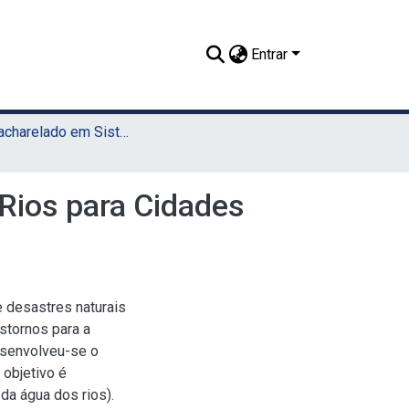
Entrar
TCC - Bacharelado em Sistemas da Informação (UAEADTec)
Rios para Cidades
e desastres naturais
stornos para a
esenvolveu-se o
 objetivo é
da água dos rios).