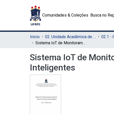
Comunidades & Coleções
Busca no Rep
Início
02. Unidade Acadêmica de Educação a Distância e Tecnologia (UAEADTec)
Sistema IoT de Monitoramento do Nível da Água de Rios para Cidades Inteligentes
Sistema IoT de Monit
Inteligentes