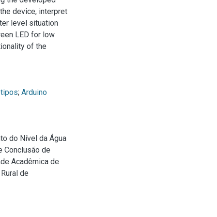
the device, interpret
er level situation
green LED for low
tionality of the
ótipos
;
Arduino
to do Nível da Água
de Conclusão de
ade Acadêmica de
 Rural de