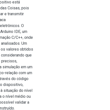
ositivo está
 das Coisas, pois
ar e transmitir
laca
eletrônicos. O
 Arduino IDE, um
amação C/C++, onde
 analisados. Um
r os valores obtidos
s, considerando que
 precisos,
ma simulação em um
a co-relação com um
através do código
 o dispositivo,
 à situação do nível
a o nível médio ou
possível validar a
nstruído.