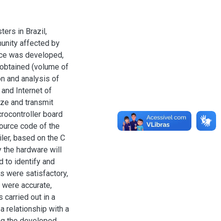
ters in Brazil,
unity affected by
vice was developed,
 obtained (volume of
on and analysis of
 and Internet of
yze and transmit
crocontroller board
ource code of the
ler, based on the C
 the hardware will
 to identify and
ts were satisfactory,
 were accurate,
 carried out in a
a relationship with a
ing the developed