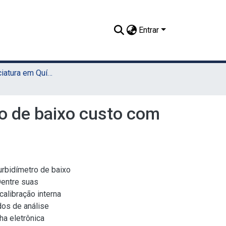
Entrar
TCC - Licenciatura em Química (UAST)
o de baixo custo com
rbidímetro de baixo
Dentre suas
alibração interna
dos de análise
ha eletrônica