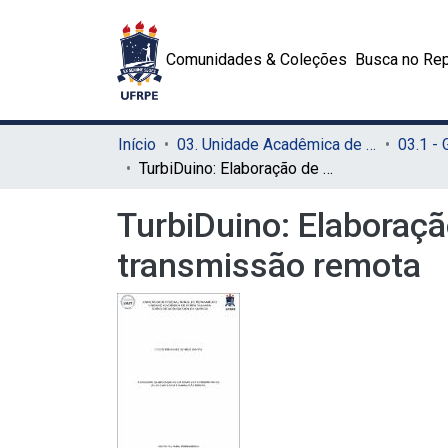
Comunidades & Coleções
Busca no Rep
Início
03. Unidade Acadêmica de Serra Talhada (UAST)
03.1 -
TurbiDuino: Elaboração de um completo turbidímetro de baixo custo com transmissão remota
TurbiDuino: Elaboraç
transmissão remota