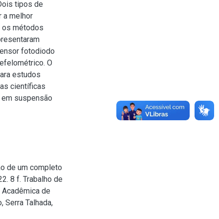
Dois tipos de
r a melhor
os os métodos
presentaram
 sensor fotodiodo
efelométrico. O
ara estudos
s científicas
s em suspensão
ão de um completo
. 8 f. Trabalho de
e Acadêmica de
, Serra Talhada,