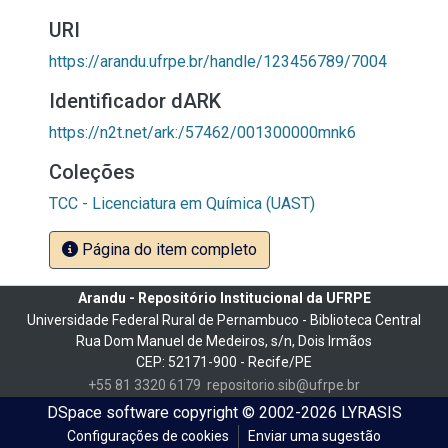
URI
https://arandu.ufrpe.br/handle/123456789/7004
Identificador dARK
https://n2t.net/ark:/57462/001300000mnk6
Coleções
TCC - Licenciatura em Química (UAST)
Página do item completo
Arandu - Repositório Institucional da UFRPE
Universidade Federal Rural de Pernambuco - Biblioteca Central
Rua Dom Manuel de Medeiros, s/n, Dois Irmãos
CEP: 52171-900 - Recife/PE
+55 81 3320 6179
repositorio.sib@ufrpe.br
DSpace software
copyright © 2002-2026
LYRASIS
Configurações de cookies
Enviar uma sugestão