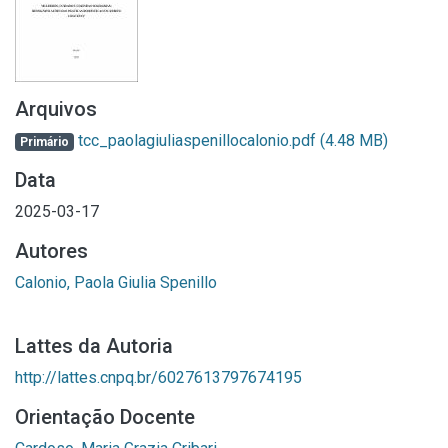
Arquivos
tcc_paolagiuliaspenillocalonio.pdf
(4.48 MB)
Primário
Data
2025-03-17
Autores
Calonio, Paola Giulia Spenillo
Lattes da Autoria
http://lattes.cnpq.br/6027613797674195
Orientação Docente