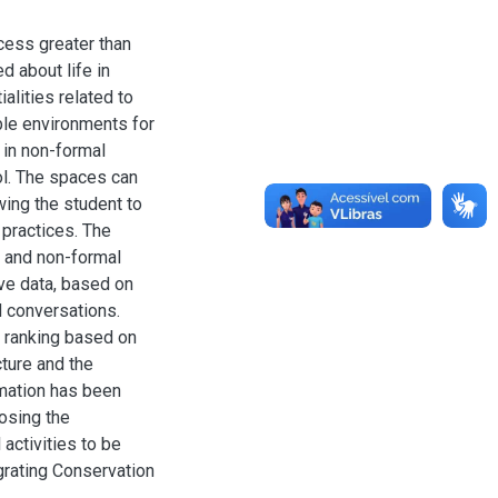
ess greater than
d about life in
alities related to
ble environments for
 in non-formal
ol. The spaces can
wing the student to
 practices. The
l and non-formal
ve data, based on
d conversations.
a ranking based on
cture and the
rmation has been
osing the
activities to be
egrating Conservation