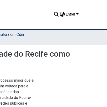
Entrar
TCC - Licenciatura em Ciências Biológicas (Sede)
dade do Recife como
rocesso maior que é
em voltada para a
análise das
 cidade do Recife-
redes públicas e