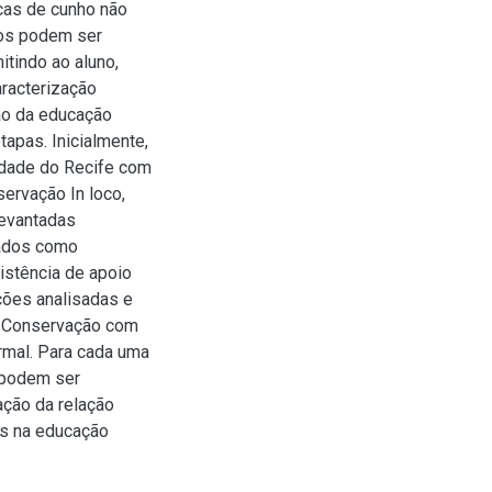
cas de cunho não
ços podem ser
itindo ao aluno,
aracterização
ão da educação
tapas. Inicialmente,
idade do Recife com
servação In loco,
levantadas
dados como
xistência de apoio
ções analisadas e
de Conservação com
rmal. Para cada uma
 podem ser
ação da relação
as na educação