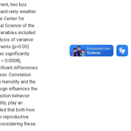
ment, two box
and rainy weather
e Center for
al Science of the
ariables included
lysis of variance
ments (p<0.05).
s significantly
 = 0.0008),
ficant differences
on. Correlation
e humidity and the
ign influences the
sition behavior.
ity, play an
ded that both hive
e reproductive
 considering these