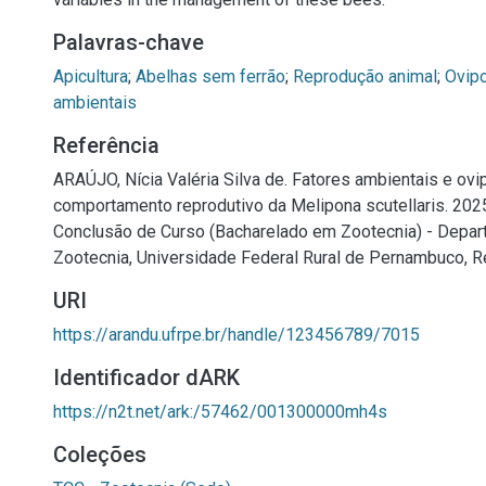
Palavras-chave
Apicultura
;
Abelhas sem ferrão
;
Reprodução animal
;
Ovip
ambientais
Referência
ARAÚJO, Nícia Valéria Silva de. Fatores ambientais e ovi
comportamento reprodutivo da Melipona scutellaris. 2025.
Conclusão de Curso (Bacharelado em Zootecnia) - Depa
Zootecnia, Universidade Federal Rural de Pernambuco, Re
URI
https://arandu.ufrpe.br/handle/123456789/7015
Identificador dARK
https://n2t.net/ark:/57462/001300000mh4s
Coleções