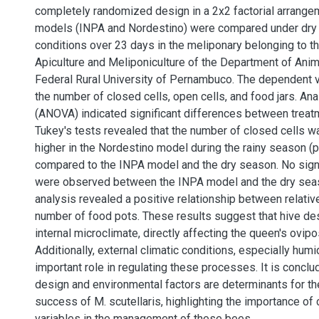
completely randomized design in a 2x2 factorial arrange
models (INPA and Nordestino) were compared under dry 
conditions over 23 days in the meliponary belonging to th
Apiculture and Meliponiculture of the Department of Anim
Federal Rural University of Pernambuco. The dependent v
the number of closed cells, open cells, and food jars. Ana
(ANOVA) indicated significant differences between treat
Tukey's tests revealed that the number of closed cells wa
higher in the Nordestino model during the rainy season (p
compared to the INPA model and the dry season. No signi
were observed between the INPA model and the dry seas
analysis revealed a positive relationship between relativ
number of food pots. These results suggest that hive des
internal microclimate, directly affecting the queen's ovipo
Additionally, external climatic conditions, especially humid
important role in regulating these processes. It is conclu
design and environmental factors are determinants for th
success of M. scutellaris, highlighting the importance of
variables in the management of these bees.