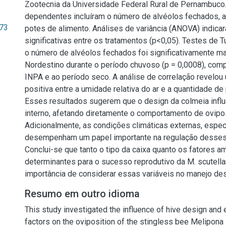
Zootecnia da Universidade Federal Rural de Pernambuco.
dependentes incluíram o número de alvéolos fechados, a
.73
potes de alimento. Análises de variância (ANOVA) indica
significativas entre os tratamentos (p<0,05). Testes de 
o número de alvéolos fechados foi significativamente m
Nordestino durante o período chuvoso (p = 0,0008), co
INPA e ao período seco. A análise de correlação revelou
positiva entre a umidade relativa do ar e a quantidade de
Esses resultados sugerem que o design da colmeia influ
interno, afetando diretamente o comportamento de ovipos
Adicionalmente, as condições climáticas externas, espe
desempenham um papel importante na regulação desses
Conclui-se que tanto o tipo da caixa quanto os fatores a
determinantes para o sucesso reprodutivo da M. scutella
importância de considerar essas variáveis no manejo de
Resumo em outro idioma
This study investigated the influence of hive design and
factors on the oviposition of the stingless bee Melipona 