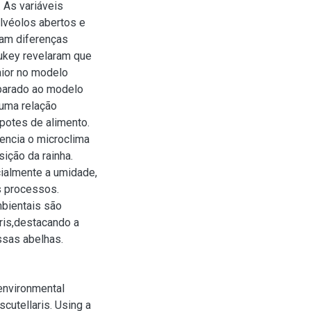
 As variáveis
lvéolos abertos e
ram diferenças
Tukey revelaram que
aior no modelo
mparado ao modelo
 uma relação
 potes de alimento.
encia o microclima
ição da rainha.
cialmente a umidade,
 processos.
mbientais são
ris,destacando a
ssas abelhas.
 environmental
scutellaris. Using a