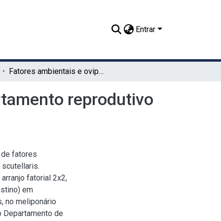
Entrar
Fatores ambientais e oviposição: análise do comportamento reprodutivo da Melipona scutellaris
rtamento reprodutivo
 de fatores
scutellaris.
rranjo fatorial 2x2,
stino) em
, no meliponário
do Departamento de