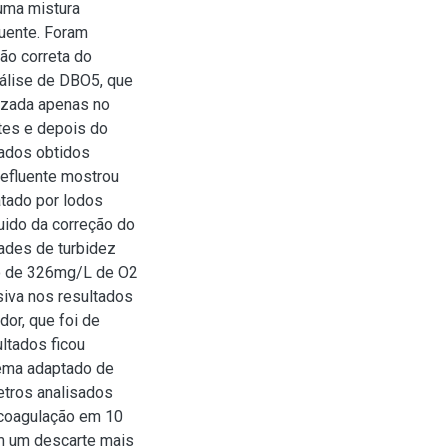
 uma mistura
luente. Foram
ão correta do
nálise de DBO5, que
lizada apenas no
tes e depois do
tados obtidos
 efluente mostrou
atado por lodos
uido da correção do
ades de turbidez
ão de 326mg/L de O2
iva nos resultados
dor, que foi de
ltados ficou
tema adaptado de
etros analisados
 coagulação em 10
m um descarte mais