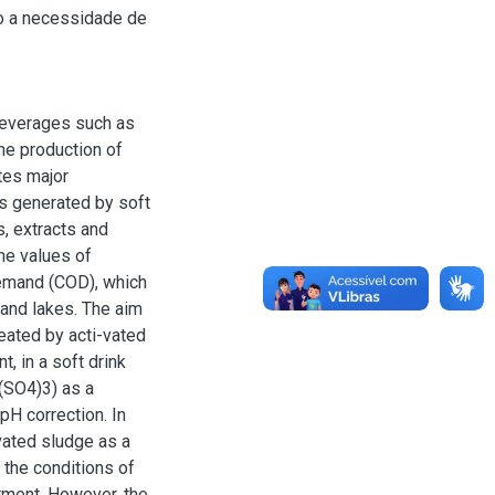
do a necessidade de
 beverages such as
the production of
ates major
ts generated by soft
s, extracts and
the values of
emand (COD), which
 and lakes. The aim
reated by acti-vated
, in a soft drink
2(SO4)3) as a
H correction. In
vated sludge as a
 the conditions of
atment. However, the