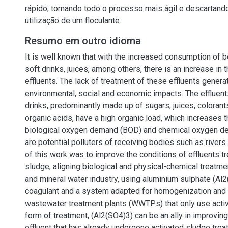
rápido, tornando todo o processo mais ágil e descartan
utilização de um floculante.
Resumo em outro idioma
It is well known that with the increased consumption of
soft drinks, juices, among others, there is an increase in 
effluents. The lack of treatment of these effluents gener
environmental, social and economic impacts. The effluen
drinks, predominantly made up of sugars, juices, colorant
organic acids, have a high organic load, which increases 
biological oxygen demand (BOD) and chemical oxygen d
are potential polluters of receiving bodies such as rivers
of this work was to improve the conditions of effluents t
sludge, aligning biological and physical-chemical treatment
and mineral water industry, using aluminium sulphate (Al
coagulant and a system adapted for homogenization and p
wastewater treatment plants (WWTPs) that only use acti
form of treatment, (Al2(SO4)3) can be an ally in improving
effluent that has already undergone activated sludge tre