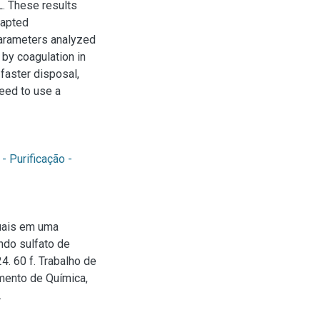
L. These results
dapted
parameters analyzed
by coagulation in
 faster disposal,
eed to use a
- Purificação -
uais em uma
ando sulfato de
. 60 f. Trabalho de
mento de Química,
.