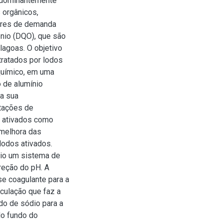
redominantemente
 orgânicos,
lores de demanda
nio (DQO), que são
lagoas. O objetivo
tratados por lodos
-químico, em uma
o de alumínio
a sua
tações de
s ativados como
 melhora das
lodos ativados.
rio um sistema de
reção do pH. A
se coagulante para a
rculação que faz a
do de sódio para a
do fundo do