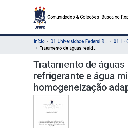
Comunidades & Coleções
Busca no Rep
Início
01. Universidade Federal Rural de Pernambuco - UFRPE (Sede)
01.1 -
Tratamento de águas residuais em uma indústria de envase de refrigerante e água mineral utilizando sulfato de alumínio com sistema de homogeneização adaptado
Tratamento de águas 
refrigerante e água m
homogeneização ada