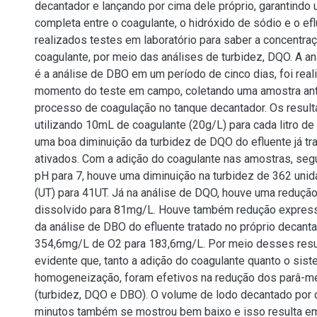
decantador e lançando por cima dele próprio, garantindo
completa entre o coagulante, o hidróxido de sódio e o ef
realizados testes em laboratório para saber a concentraç
coagulante, por meio das análises de turbidez, DQO. A a
é a análise de DBO em um período de cinco dias, foi rea
momento do teste em campo, coletando uma amostra an
processo de coagulação no tanque decantador. Os resul
utilizando 10mL de coagulante (20g/L) para cada litro de
uma boa diminuição da turbidez de DQO do efluente já tr
ativados. Com a adição do coagulante nas amostras, seg
pH para 7, houve uma diminuição na turbidez de 362 unid
(UT) para 41UT. Já na análise de DQO, houve uma reduç
dissolvido para 81mg/L. Houve também redução express
da análise de DBO do efluente tratado no próprio decanta
354,6mg/L de O2 para 183,6mg/L. Por meio desses resu
evidente que, tanto a adição do coagulante quanto o sis
homogeneização, foram efetivos na redução dos parâ-m
(turbidez, DQO e DBO). O volume de lodo decantado por
minutos também se mostrou bem baixo e isso resulta e