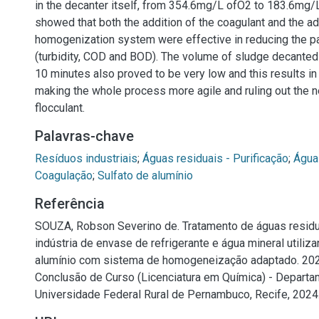
in the decanter itself, from 354.6mg/L ofO2 to 183.6mg/
showed that both the addition of the coagulant and the a
homogenization system were effective in reducing the 
(turbidity, COD and BOD). The volume of sludge decanted 
10 minutes also proved to be very low and this results in
making the whole process more agile and ruling out the n
flocculant.
Palavras-chave
Resíduos industriais
;
Águas residuais - Purificação
;
Água 
Coagulação
;
Sulfato de alumínio
Referência
SOUZA, Robson Severino de. Tratamento de águas resid
indústria de envase de refrigerante e água mineral utiliz
alumínio com sistema de homogeneização adaptado. 2024
Conclusão de Curso (Licenciatura em Química) - Departa
Universidade Federal Rural de Pernambuco, Recife, 2024