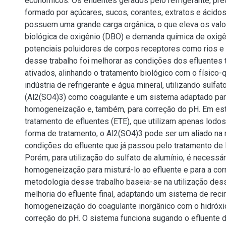
econômicos. Os efluentes gerados pelo refrigerante, p
formado por açúcares, sucos, corantes, extratos e ácidos
possuem uma grande carga orgânica, o que eleva os va
biológica de oxigênio (DBO) e demanda química de oxigê
potenciais poluidores de corpos receptores como rios e 
desse trabalho foi melhorar as condições dos efluentes 
ativados, alinhando o tratamento biológico com o físico
indústria de refrigerante e água mineral, utilizando sulfat
(Al2(SO4)3) como coagulante e um sistema adaptado par
homogeneização e, também, para correção do pH. Em es
tratamento de efluentes (ETE), que utilizam apenas lodo
forma de tratamento, o Al2(SO4)3 pode ser um aliado na
condições do efluente que já passou pelo tratamento de 
Porém, para utilização do sulfato de alumínio, é necessá
homogeneização para misturá-lo ao efluente e para a cor
metodologia desse trabalho baseia-se na utilização des
melhoria do efluente final, adaptando um sistema de reci
homogeneização do coagulante inorgânico com o hidróxi
correção do pH. O sistema funciona sugando o efluente 