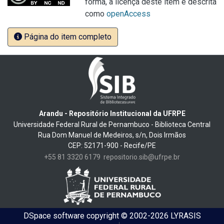
forma, a licença deste item é descrita
como
openAccess
Página do item completo
Arandu - Repositório Institucional da UFRPE
Universidade Federal Rural de Pernambuco - Biblioteca Central
Rua Dom Manuel de Medeiros, s/n, Dois Irmãos
CEP: 52171-900 - Recife/PE
+55 81 3320 6179
repositorio.sib@ufrpe.br
DSpace software
copyright © 2002-2026
LYRASIS