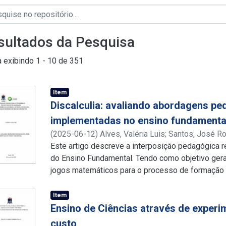
sultados da Pesquisa
a exibindo
1 - 10 de 351
Item
Discalculia: avaliando abordagens p
implementadas no ensino fundamenta
(
2025-06-12
)
Alves, Valéria Luis
;
Santos, José R
http://lattes.cnpq.br/5755735791946999
Este artigo descreve a interposição pedagógica 
;
http://
do Ensino Fundamental. Tendo como objetivo gera
jogos matemáticos para o processo de formaçã
discalculia, durante a realização do trabalho tam
jogos matemáticos na intenção de encontrar aque
Item
para o ensino e aprendizagem, como a aplicação 
Ensino de Ciências através de experi
de matemática visando o engajamento, criatividad
custo