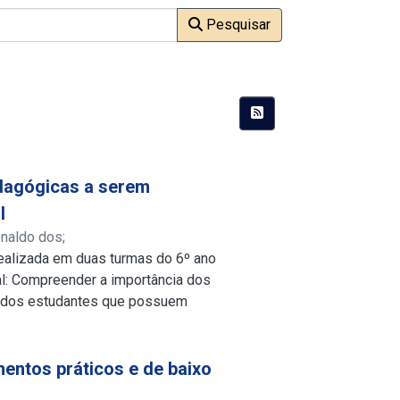
Pesquisar
edagógicas a serem
l
onaldo dos
;
realizada em duas turmas do 6º ano
lattes.cnpq.br/4715168633245441
l: Compreender a importância dos
o dos estudantes que possuem
bém buscou-se analisar diversos
les que fossem aptos a contribuir
de jogos selecionados nas aulas
mentos práticos e de baixo
e, interação e inovação no