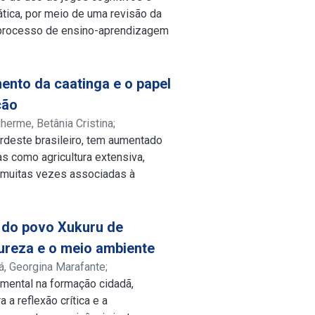
temática. Conclui-se que a formação
tica, por meio de uma revisão da
ra o ensino de qualidade, desde que
 o processo de ensino-aprendizagem
 e ao contexto educacional.
cognitivo, mas também as
ibuindo para uma formação mais
estacam por usar jogos que
nto da caatinga e o papel
 resolução de problemas, empatia,
ção
ltados demonstram que a inserção
lherme, Betânia Cristina
;
scolar favorece a motivação, o
rdeste brasileiro, tem aumentado
lattes.cnpq.br/1434731503633494
lui-se que os jogos, quando
s como agricultura extensiva,
vem um ambiente mais inclusivo e
, muitas vezes associadas à
mo mediador do conhecimento.
de caráter exploratório e
rovocados pelo desmatamento nesse
na mitigação desses efeitos. A
o do povo Xukuru de
o descontrolada das atividades
ureza e o meio ambiente
cas públicas, acelera a
á, Georgina Marafante
;
 vegetação nativa, avanço da
mental na formação cidadã,
lattes.cnpq.br/1803233942548361
mprometendo serviços
a reflexão crítica e a
-se a necessidade de fortalecer a