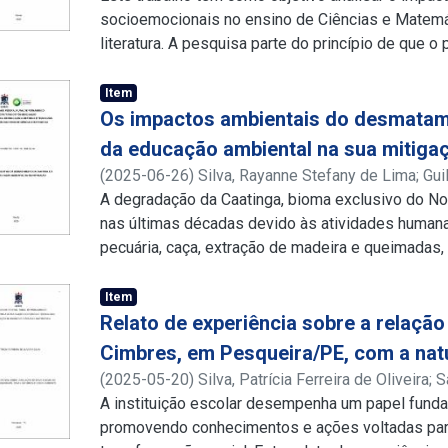
ativas, o trabalho colaborativo e a coerência sis
socioemocionais no ensino de Ciências e Matemá
continuada pode contribuir significativamente pa
literatura. A pesquisa parte do princípio de que
esteja alinhada às necessidades dos professores
deve contemplar não apenas o desenvolvimento 
competências socioemocionais dos alunos, contr
Item
integral. Foram exploradas publicações que se d
Os impactos ambientais do desmatame
estimulam à atenção, memória, raciocínio lógico,
da educação ambiental na sua mitiga
cooperação e autorregulação emocional. Os resu
(
2025-06-26
)
Silva, Rayanne Stefany de Lima
;
Gui
planejada desses recursos lúdicos no ambiente e
http://lattes.cnpq.br/3131730022364100
A degradação da Caatinga, bioma exclusivo do No
;
http://
engajamento e a aprendizagem significativa. Conc
nas últimas décadas devido às atividades humana
utilizados como ferramentas pedagógicas, promo
pecuária, caça, extração de madeira e queimadas
dinâmico, fortalecendo o papel do professor co
subsistência das populações locais. Este estudo, 
qualitativo, analisou os impactos ambientais p
Item
bioma e destacou o papel da educação ambiental 
Relato de experiência sobre a relaçã
pesquisa bibliográfica evidenciou que a expansã
Cimbres, em Pesqueira/PE, com a nat
econômicas, combinada com a ineficácia das políti
(
2025-05-20
)
Silva, Patrícia Ferreira de Oliveira
;
S
degradação ambiental, manifestada pela perda de
http://lattes.cnpq.br/6918574409352548
A instituição escolar desempenha um papel funda
;
http://
desertificação e redução da biodiversidade, co
promovendo conhecimentos e ações voltadas para 
ecossistêmicos essenciais. Além disso, ressalta