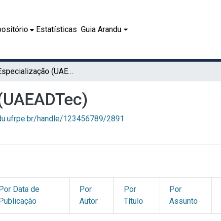
ositório
Estatísticas
Guia Arandu
02.2 - Especialização (UAEADTec)
o (UAEADTec)
ndu.ufrpe.br/handle/123456789/2891
Por Data de
Por
Por
Por
Publicação
Autor
Título
Assunto