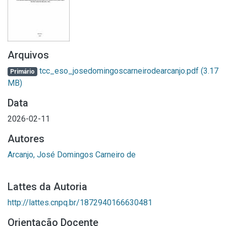
Arquivos
tcc_eso_josedomingoscarneirodearcanjo.pdf
(3.17
Primário
MB)
Data
2026-02-11
Autores
Arcanjo, José Domingos Carneiro de
Lattes da Autoria
http://lattes.cnpq.br/1872940166630481
Orientação Docente