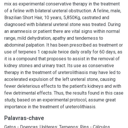
mix as experimental conservative therapy in the treatment
of a feline with bilateral ureteral obstruction. A feline, male,
Brazilian Short Hair, 10 years, 5,850Kg, castrated and
diagnosed with bilateral ureteral stone was treated. During
an anamnesis or patient there are vital signs within normal
range, mild dehydration, apathy and tenderness to
abdominal palpation. It has been prescribed as treatment or
use of terpenes 1 capsule twice daily orally for 60 days, as
it is a compound that proposes to assist in the removal of
kidney stones and urinary tract. Its use as conservative
therapy in the treatment of ureterolithiasis may have led to
accelerated expulsion of the left ureteral stone, causing
fewer deleterious effects to the patient's kidneys and with
few detrimental effects. Thus, the results found in this case
study, based on an experimental protocol, assume great
importance in the treatment of ureterolithiasis.
Palavras-chave
Gatos - Doenças
;
Uréteres
;
Terpenos
;
Rins - Cálculos