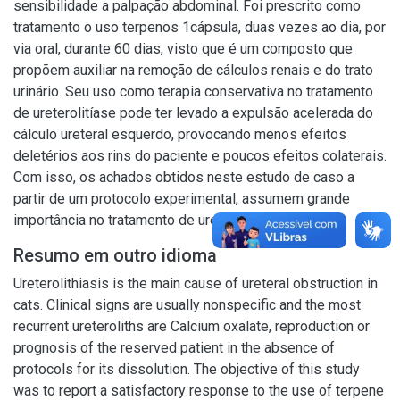
sensibilidade a palpação abdominal. Foi prescrito como
tratamento o uso terpenos 1cápsula, duas vezes ao dia, por
via oral, durante 60 dias, visto que é um composto que
propõem auxiliar na remoção de cálculos renais e do trato
urinário. Seu uso como terapia conservativa no tratamento
de ureterolitíase pode ter levado a expulsão acelerada do
cálculo ureteral esquerdo, provocando menos efeitos
deletérios aos rins do paciente e poucos efeitos colaterais.
Com isso, os achados obtidos neste estudo de caso a
partir de um protocolo experimental, assumem grande
importância no tratamento de ureterolitíase.
Resumo em outro idioma
Ureterolithiasis is the main cause of ureteral obstruction in
cats. Clinical signs are usually nonspecific and the most
recurrent ureteroliths are Calcium oxalate, reproduction or
prognosis of the reserved patient in the absence of
protocols for its dissolution. The objective of this study
was to report a satisfactory response to the use of terpene