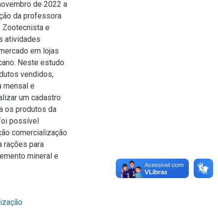
e novembro de 2022 a
ação da professora
o Zootecnista e
s atividades
 mercado em lojas
cano. Neste estudo
odutos vendidos,
a mensal e
alizar um cadastro
a os produtos da
foi possível
ção comercialização
a rações para
lemento mineral e
lização