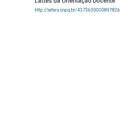
Lattes da Orientação Docente
http://lattes.cnpq.br/4373630020897826