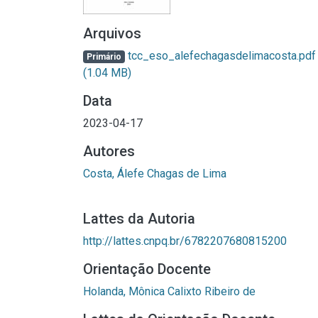
Arquivos
tcc_eso_alefechagasdelimacosta.pdf
Primário
(1.04 MB)
Data
2023-04-17
Autores
Costa, Álefe Chagas de Lima
Lattes da Autoria
http://lattes.cnpq.br/6782207680815200
Orientação Docente
Holanda, Mônica Calixto Ribeiro de