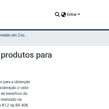
Entrar
TCC - Bacharelado em Zootecnia (UAST)
e produtos para
es para a obtenção
ideração o valor
 de benefício do
 realizado na
m 81,2 da BR 408,